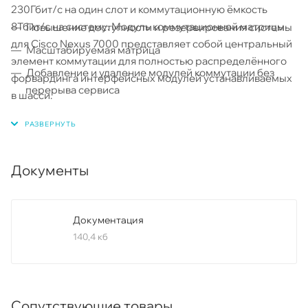
230Гбит/с на один слот и коммутационную ёмкость
8Тбит/с на систему. Модуль коммутационной матрицы
Повышение доступности и резервирования системы
для Cisco Nexus 7000 представляет собой центральный
Масштабируемая матрица
элемент коммутации для полностью распределённого
Добавление и удаление модулей коммутации без
форвардинга интерфейсных модулей устанавливаемых
перерыва сервиса
в шасси.
Поддержка Arbitrated crossbar для unicast
Поддержка VoQ
Суперкадрирование и сегментирование кадра
Документы
Документация
140,4 кб
Сопутствующие товары