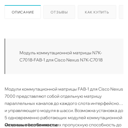
ОПИСАНИЕ
ОТЗЫВЫ
КАК КУПИТЬ
Модуль коммутационной матрицы N7K-
C7018-FAB-1 для Cisco Nexus N7K-C7018
Модули коммутационной матрицы FAB-1 для Cisco Nexus
7000 представляют собой отдельную матрицу
параллельных каналов до каждого слота интерфейсного
и управляющего модуля в шасси. Возможна установка до
5 одновременно работающих модулей коммутационной
Основные особенности:
матрицы, обеспечивающих пропускную способность до