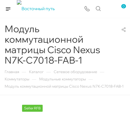
0
Модуль
коммутационной
матрицы Cisco Nexus
N7K-C7018-FAB-1
—
—
—
Главная
Каталог
Сетевое оборудование
—
—
Коммутаторы
Модульные коммутаторы
Модуль коммутационной матрицы Cisco Nexus N7K-C7018-FAB-1
Seller RFB