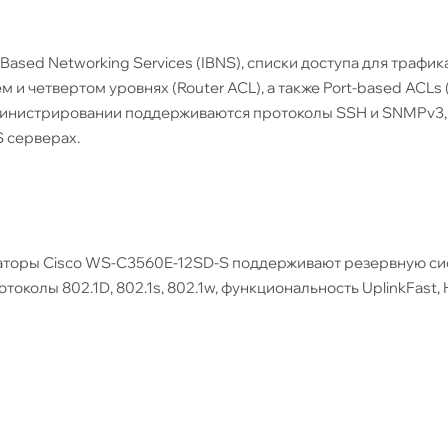
ased Networking Services (IBNS), списки доступа для трафика
 и четвертом уровнях (Router ACL), а также Port-based ACLs 
министрировании поддерживаются протоколы SSH и SNMPv3, 
 серверах.
таторы Cisco WS-C3560E-12SD-S поддерживают резервную с
токолы 802.1D, 802.1s, 802.1w, функциональность UplinkFast,