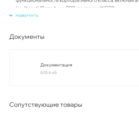
функциональность корпоративного класса, включая а
(multicast) IP трафика, PBR, протокол WCCP.
Документы
Документация
605,6 кб
Сопутствующие товары