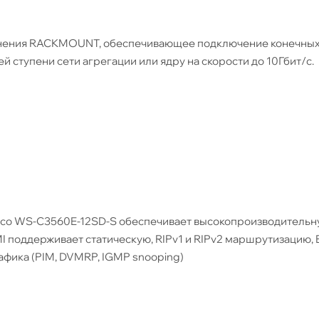
лнения RACKMOUNT, обеспечивающее подключение конечны
ей ступени сети агрегации или ядру на скорости до 10Гбит/с.
Cisco WS-C3560E-12SD-S обеспечивает высокопроизводитель
поддерживает статическую, RIPv1 и RIPv2 маршрутизацию, 
рафика (PIM, DVMRP, IGMP snooping)