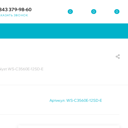
343 379-98-60
0
0
0
АКАЗАТЬ ЗВОНОК
alyst WS-C3560E-12SD-E
Артикул:
WS-C3560E-12SD-E