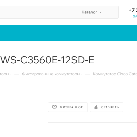
+7 
Каталог
З
t WS-C3560E-12SD-E
—
—
торы
Фиксированные коммутаторы
Коммутатор Cisco Cat
В ИЗБРАННОЕ
СРАВНИТЬ