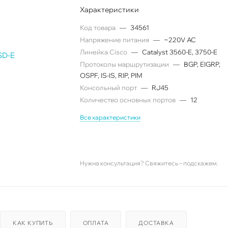
Характеристики
Код товара
—
34561
Напряжение питания
—
~220V AC
Линейка Cisco
—
Catalyst 3560-E, 3750-E
Протоколы маршрутизации
—
BGP, EIGRP,
OSPF, IS-IS, RIP, PIM
Консольный порт
—
RJ45
Количество основных портов
—
12
Все характеристики
Нужна консультация? Свяжитесь – подскажем.
КАК КУПИТЬ
ОПЛАТА
ДОСТАВКА