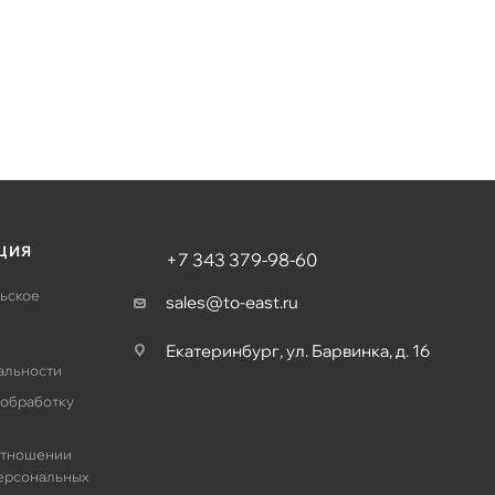
ЦИЯ
+7 343 379-98-60
ьское
sales@to-east.ru
Екатеринбург, ул. Барвинка, д. 16
альности
 обработку
отношении
ерсональных