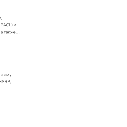
,
(PACL) и
а также
истему
 HSRP,