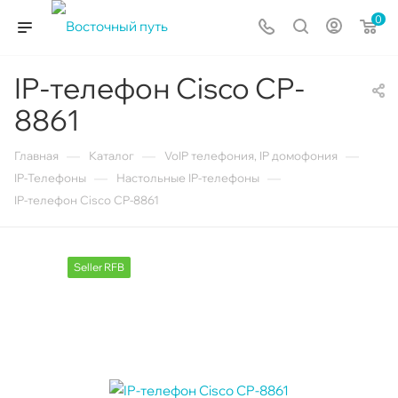
0
IP-телефон Cisco CP-
8861
—
—
—
Главная
Каталог
VoIP телефония, IP домофония
—
—
IP-Телефоны
Настольные IP-телефоны
IP-телефон Cisco CP-8861
Seller RFB