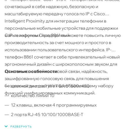
сочетающий в себе надежную, безопасную и
масштабируемую передачу голоса по IP с Cisco
Intelligent Proximity для интеграции телефонии в
персональные мобильные устройства для поддержки
С IP-телефоном Cisco 8861 вы можете повысить личную
малых и крупных предприятий.
производительность за счет мощного и простого в
использовании пользовательского интерфейса. IP-
телефон 8861 сочетает в себе привлекательный новый
эргономичный дизайн с широкополосным звуком для
Основные особенности
:
кристально чистой голосовой связи, надёжность,
зашифрованную голосовую связь для повышения
безопасности и доступа к всеобъемлющему набору
цветной дисплей WVFGA 5" 800x480
функций унифицированных коммуникаций.
количество линий 10
12 клавиш, включая 4 программируемых
2 порта RJ-45 10/100/1000BASE-T
Поддержка Power over Ethernet 802.3af и 802.3at