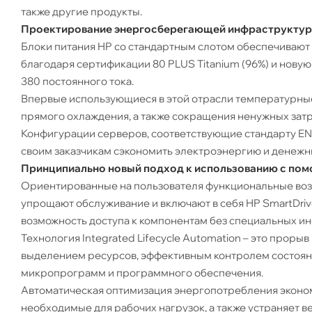
также другие продукты.
Проектирование энергосберегающей инфраструкту
Блоки питания HP со стандартным слотом обеспечиваю
благодаря сертификации 80 PLUS Titanium (96%) и нов
380 постоянного тока.
Впервые использующиеся в этой отрасли температурные
прямого охлаждения, а также сокращения ненужных затр
Конфигурации серверов, соответствующие стандарту EN
своим заказчикам сэкономить электроэнергию и денежн
Принципиально новый подход к использованию с помо
Ориентированные на пользователя функциональные воз
упрощают обслуживание и включают в себя HP SmartDrives
возможность доступа к компонентам без специальных ин
Технология Integrated Lifecycle Automation – это прор
выделением ресурсов, эффективным контролем состоян
микропрограмм и программного обеспечения.
Автоматическая оптимизация энергопотребления эконом
необходимые для рабочих нагрузок, а также устраняет 