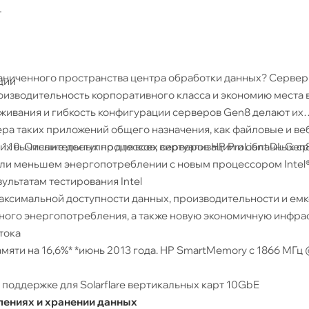
т
раниченного пространства центра обработки данных? Сервер
ции
оизводительность корпоративного класса и экономию места 
живания и гибкость конфигурации серверов Gen8 делают их
ра таких приложений общего назначения, как файловые и ве
ких вычислительных процессов, виртуализации и облачных ср
0. Отныне доступно для всех серверов HP ProLiant DL Gen8
или меньшем энергопотреблении с новым процессором Intel
зультатам тестирования Intel
аксимальной доступности данных, производительности и емк
ного энергопотребления, а также новую экономичную инфра
тока
ти на 16,6%* *июнь 2013 года. HP SmartMemory с 1866 МГц
поддержке для Solarflare вертикальных карт 10GbE
лениях и хранении данных