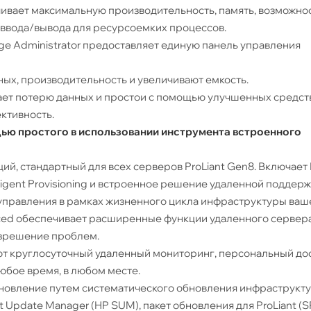
чивает максимальную производительность, память, возможно
 ввода/вывода для ресурсоемких процессов.
ge Administrator предоставляет единую панель управления
ых, производительность и увеличивают емкость.
ает потерю данных и простои с помощью улучшенных средст
ктивность.
ью простого в использовании инструмента встроенного
ий, стандартный для всех серверов ProLiant Gen8. Включает 
lligent Provisioning и встроенное решение удаленной поддерж
 управления в рамках жизненного цикла инфраструктуры ваш
nced обеспечивает расширенные функции удаленного сервера
азрешение проблем.
ают круглосуточный удаленный мониторинг, персональный дос
юбое время, в любом месте.
бновление путем систематического обновления инфраструкт
Update Manager (HP SUM), пакет обновления для ProLiant (SP