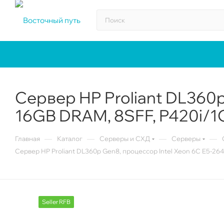
Сервер HP Proliant DL360p
16GB DRAM, 8SFF, P420i/
—
—
—
—
Главная
Каталог
Серверы и СХД
Серверы
Сервер HP Proliant DL360p Gen8, процессор Intel Xeon 6C E5-2
Seller RFB