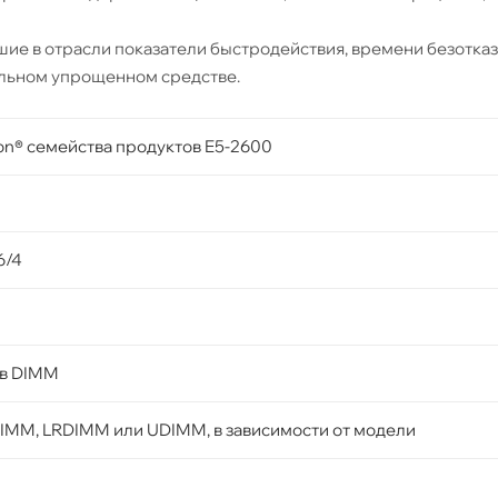
учшие в отрасли показатели быстродействия, времени безотка
альном упрощенном средстве.
eon® семейства продуктов E5-2600
6/4
ов DIMM
IMM, LRDIMM или UDIMM, в зависимости от модели