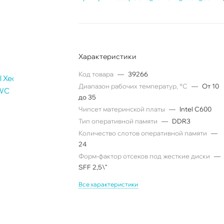
Характеристики
Код товара
—
39266
Диапазон рабочих температур, °C
—
От 10
до 35
Чипсет материнской платы
—
Intel C600
Тип оперативной памяти
—
DDR3
Количество слотов оперативной памяти
—
24
Форм-фактор отсеков под жесткие диски
—
SFF 2,5\"
Все характеристики