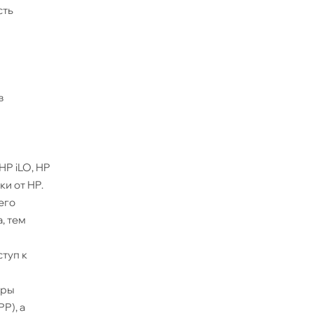
сть
в
HP iLO, HP
ки от HP.
его
, тем
туп к
уры
P), а