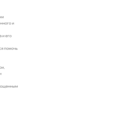
ми
нного и
 и его
ся помочь
ои,
и
упрощенным