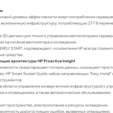
ры
т новый уровень эффективности энергопотребления сервера
ую экономичную инфраструктуру, потребляющую 277 В переме
 3D-датчики для точного управления вентиляторами сервера
ат на питание вентилятора и охлаждение.
ERGY STAR®, подтверждают, что компания HP всегда стремит
ые средства.
щью архитектуры HP Proactive Insight
можности предотвращают потерю данных, сокращают прост
, HP Smart Socket Guide, набор направляющих "Easy Install" 
струментов.
ыв в области управления конвергентной инфраструктурой с 
ия и оповещением, а также автоматическим обслуживанием
ит пространство, электропитание и ресурсы охлаждения,
вероятность дорогостоящих ошибок, вызванных операциями,