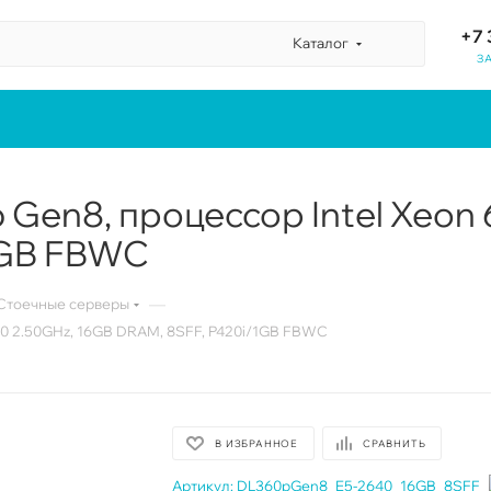
+7 
Каталог
З
 Gen8, процессор Intel Xeon
1GB FBWC
—
Стоечные серверы
640 2.50GHz, 16GB DRAM, 8SFF, P420i/1GB FBWC
В ИЗБРАННОЕ
СРАВНИТЬ
Артикул:
DL360pGen8_E5-2640_16GB_8SFF