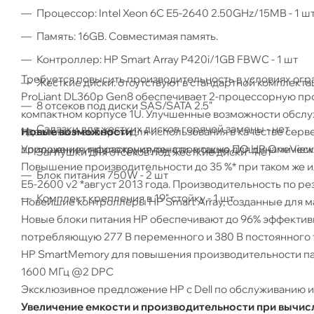
Процессор: Intel Xeon 6C E5-2640 2.50GHz/15MB - 1 ш
Память: 16GB. Совместимая память.
Контроллер: HP Smart Array P420i/1GB FBWC - 1 шт
Требуется повысить производительность в условиях ог
Жесткие диски: отсутствуют в стандартной комплекта
ProLiant DL360p Gen8 обеспечивает 2-процессорную пр
8 отсеков под диски SAS/SATA 2.5"
компактном корпусе 1U. Улучшенные возможности обслу
Салазки для жестких дисков горячей замены - нет
идеальным выбором для использования в качестве серве
Новые возможности
приложения, приложения печати, а также для динамичес
Упрощение инфраструктуры с помощью ПО HP OneView 1.1
Заглушки для отсеков под жесткие диски - нет
Повышение производительности до 35 %* при таком же 
Блок питания 750W - 2 шт
E5-2600 v2 *август 2013 года. Производительность по ре
Комплект крепления в 19" стойку - 1 шт
Новейшие контроллеры HP Smart Array, созданные для м
Новые блоки питания HP обеспечивают до 96% эффектив
потребляющую 277 В переменного и 380 В постоянного 
HP SmartMemory для повышения производительности памя
1600 МГц @2 DPC
Эксклюзивное предложение HP с Dell по обслуживанию и 
Увеличение емкости и производительности при вычис