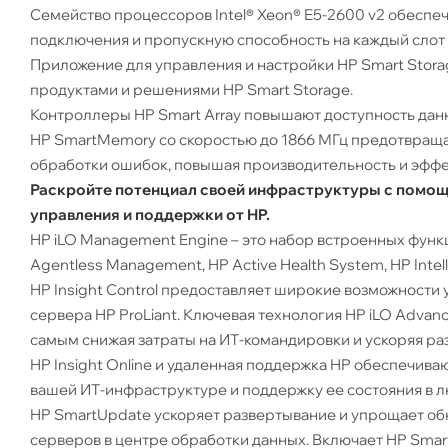
Семейство процессоров Intel® Xeon® E5-2600 v2 обеспе
подключения и пропускную способность на каждый слот
Приложение для управления и настройки HP Smart Stora
продуктами и решениями HP Smart Storage.
Контроллеры HP Smart Array повышают доступность данн
HP SmartMemory со скоростью до 1866 МГц предотвращ
обработки ошибок, повышая производительность и эффе
Раскройте потенциал своей инфраструктуры с помощ
управления и поддержки от HP.
HP iLO Management Engine – это набор встроенных функц
Agentless Management, HP Active Health System, HP Inte
HP Insight Control предоставляет широкие возможности
сервера HP ProLiant. Ключевая технология HP iLO Adva
самым снижая затраты на ИТ-командировки и ускоряя р
HP Insight Online и удаленная поддержка HP обеспечив
вашей ИТ-инфраструктуре и поддержку ее состояния в л
HP SmartUpdate ускоряет развертывание и упрощает о
серверов в центре обработки данных. Включает HP Smart 