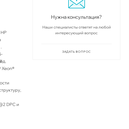
Нужна консультация?
Наши специалисты ответят на любой
 HP
интересующий вопрос
в
ЗАДАТЬ ВОПРОС
б-
ед.
!
® Xeon®
ости
структуру,
 @2 DPC и