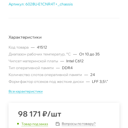
Артикул:
6028U-E1CNR4T+_chassis
Характеристики
Код товара
—
41512
Диапазон рабочих температур, °C
—
От 10 до 35
Чипсет материнской платы
—
Intel C612
Тип оперативной памяти
—
DDR4
Количество слотов оперативной памяти
—
24
Форм-фактор отсеков под жесткие диски
—
LFF 3,5\"
Все характеристики
98 171
₽
/шт
Вопросы по товару?
Товар под заказ