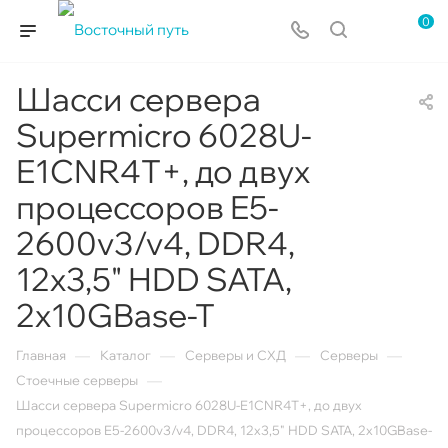
0
Шасси сервера
Supermicro 6028U-
E1CNR4T+, до двух
процессоров E5-
2600v3/v4, DDR4,
12x3,5" HDD SATA,
2x10GBase-T
—
—
—
—
Главная
Каталог
Серверы и СХД
Серверы
—
Стоечные серверы
Шасси сервера Supermicro 6028U-E1CNR4T+, до двух
процессоров E5-2600v3/v4, DDR4, 12x3,5" HDD SATA, 2x10GBase-