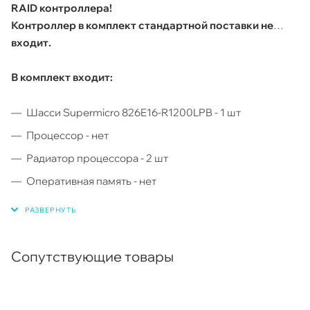
RAID контроллера!
Контроллер в комплект стандартной поставки не
входит.
В комплект входит:
Шасси Supermicro 826E16-R1200LPB - 1 шт
Процессор - нет
Радиатор процессора - 2 шт
Оперативная память - нет
Жесткие диски - нет
Отсеки SATA3 3.5" с горячей заменой - 8 шт
Отсеки NVME U.2/SATA3 с горячей заменой - 4 шт
Сопутствующие товары
(адаптер для работы U.2 дисков присутствует)
Салазки для жестких дисков горячей замены 3.5" - 12
шт