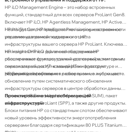
HP iLO Management Engine – это набор встроенных
функций, стандартный для всех серверов ProLiant Gen8.
Включает HP iLO, HP Agentless Management, HP Active
Health System, HP Intelligent Provisioning и встроенное
HP Insight Control предоставляет широкие возможности
решение удаленной поддержки от HP.
управления в рамках жизненного цикла
инфраструктуры вашего сервера HP ProLiant. Ключевая
технология HP iLO Advanced обеспечивает
HP Insight Online и удаленная поддержка HP
расширенные функции удаленного сервера, тем самым
обеспечивают круглосуточный удаленный мониторинг,
снижая затраты на ИТ-командировки и ускоряя
персональный доступ к вашей ИТ-инфраструктуре и
разрешение проблем.
поддержку ее состояния в любое время, в любом месте.
HP SmartUpdate ускоряет развертывание и упрощает
обновление путем систематического обновления
инфраструктуры серверов в центре обработки данных.
Включает HP Smart Update Manager (HP SUM), пакет
Проектирование энергосберегающей
обновления для ProLiant (SPP), а также другие продукты.
инфраструктуры
Блоки питания HP со стандартным слотом обеспечивают
новый уровень эффективности энергопотребления
серверами благодаря сертификации 80 PLUS Titanium