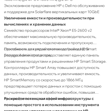
Эксклюзивное предложение HP с Dell по обслуживанию
и поддержке для Solarflare вертикальных карт 10GbE
Увеличение емкости и производительности при
вычислениях и хранении данных
Семейство процессоров Intel® Xeon® E5-2600 v2
обеспечивает максимальную производительность,
память, возможность подключения и пропускную
способность на каждый слот ввода/вывода для
Приложение для управления и настройки HP Smart
ресурсоемких процессов.
Storage Administrator предоставляет единую панель
управления продуктами и решениями HP Smart Storage.
Контроллеры HP Smart Array повышают доступность
данных, производительность и увеличивают емкость.
HP SmartMemory со скоростью до 1866 МГц
предотвращает потерю данных и простои с помощью
улучшенных средств обработки ошибок, повышая
производительность и эффективность.
Раскройте потенциал своей инфраструктуры с
помощью простого в использовании инструмента
встроенного управления и поддержки от HP.