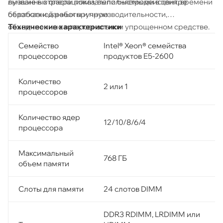
вызванных операциями, выполняемыми в центре
лучшие в отрасли показатели быстродействия, времени
обработки данных вручную
безотказной работы и производительности,
объединенные в персональном упрощенном средстве.
Технические характеристики
Семейство
Intel® Xeon® семейства
процессоров
продуктов E5-2600
Количество
2 или 1
процессоров
Количество ядер
12/10/8/6/4
процессора
Максимальный
768 ГБ
объем памяти
Слоты для памяти
24 слотов DIMM
DDR3 RDIMM, LRDIMM или