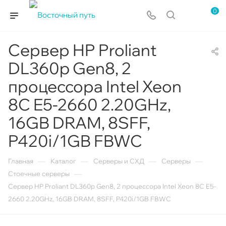
0
Сервер HP Proliant
DL360p Gen8, 2
процессора Intel Xeon
8C E5-2660 2.20GHz,
16GB DRAM, 8SFF,
P420i/1GB FBWC
—
—
—
—
Главная
Каталог
Серверы и СХД
Серверы
—
Стоечные серверы
Сервер HP Proliant DL360p Gen8, 2 процессора Intel Xeon 8C E5-
2660 2.20GHz, 16GB DRAM, 8SFF, P420i/1GB FBWC