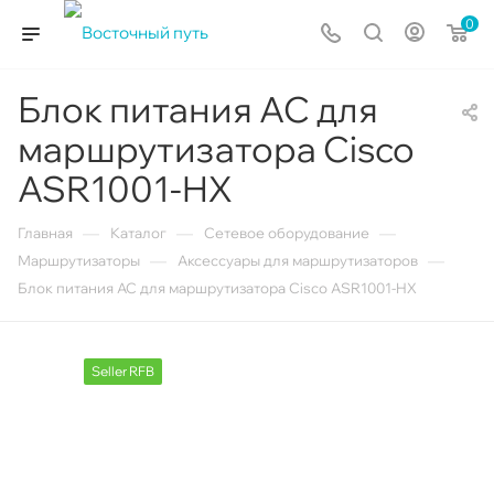
0
Блок питания AC для
маршрутизатора Cisco
ASR1001-HX
—
—
—
Главная
Каталог
Сетевое оборудование
—
—
Маршрутизаторы
Аксессуары для маршрутизаторов
Блок питания AC для маршрутизатора Cisco ASR1001-HX
Seller RFB