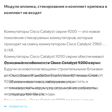
Модули аплинка, стекирования и комплект крепежа в
комплект не входят
Коммутаторы Cisco Catalyst серии 9200 — это новое
поколение стекируемых коммутаторов, которые
приходят на смену коммутатором Cisco Catalyst 2960-
X/XR.
Коммутаторы Cisco Catalyst 9200 серии обеспечивают
Основные особенности Cisco Catalyst 9
2
00 серии:
функции безопасности, а также отказоустойчивость.
Будучи основополагающими строительными блоками
для построений цифровой сети, коммутаторы Catalyst
Cisco StackWise-160 и StackWise-80 технология
9200 серии помогают заказчикам упростить и
обеспечивает масштабируемость и
оптимизировать структуру сети, а также сократить
отказоустойчивость с пропускной способностью
эксплуатационные расходы.
стека до 160 Гбит/с
Коммутаторы Cisco Catalyst 9200 поддерживают
Полный IEEE 802.3at (PoE+) с 30 Вт питания на все
технологию StackWise, что позволяет обеспечивать
порты в 1 RU форм-фактор