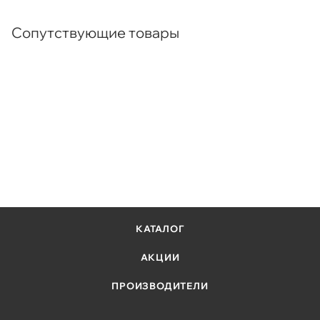
гибкое развёртывание рабочих конфигураций, а также
Два отказоустойчивых модульных блока питания и
способствовать поддержке непрерывного обмена
Сопутствующие товары
два блока вентиляторов
информационными данными без простоя, тем самым
Два опциональных модуля для аплинков: C9200-NM-
повышая эффективность эксплуатации.
4G, C9200-NM-4X
Поддержка функций L3
Quad core CPU 1.4 GHz, память DRAM 4GB / 2GB,
внутренняя Flash память 4 GB, буфер 6 MB
КАТАЛОГ
АКЦИИ
ПРОИЗВОДИТЕЛИ