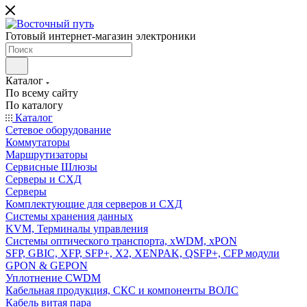
Готовый интернет-магазин электроники
Каталог
По всему сайту
По каталогу
Каталог
Сетевое оборудование
Коммутаторы
Маршрутизаторы
Сервисные Шлюзы
Серверы и СХД
Серверы
Комплектующие для серверов и СХД
Системы хранения данных
KVM, Терминалы управления
Системы оптического транспорта, xWDM, xPON
SFP, GBIC, XFP, SFP+, X2, XENPAK, QSFP+, CFP модули
GPON & GEPON
Уплотнение CWDM
Кабельная продукция, СКС и компоненты ВОЛС
Кабель витая пара