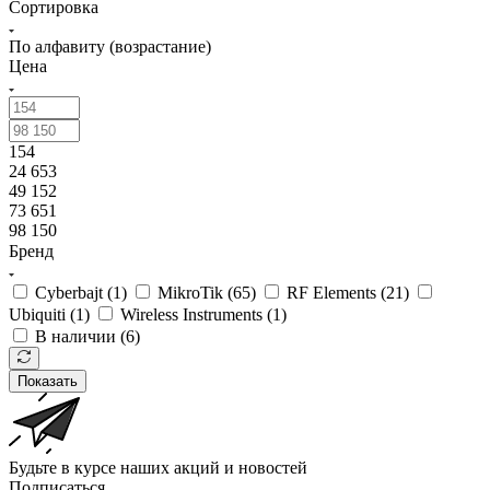
Сортировка
По алфавиту (возрастание)
Цена
154
24 653
49 152
73 651
98 150
Бренд
Cyberbajt (
1
)
MikroTik (
65
)
RF Elements (
21
)
Ubiquiti (
1
)
Wireless Instruments (
1
)
В наличии (
6
)
Показать
Будьте в курсе наших акций и новостей
Подписаться