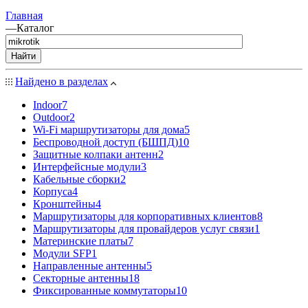
Главная
—
Каталог
Найти
Найдено в разделах
Indoor
7
Outdoor
2
Wi-Fi маршрутизаторы для дома
5
Беспроводной доступ (БШПД)
10
Защитные колпаки антенн
2
Интерфейсные модули
3
Кабельные сборки
2
Корпуса
4
Кронштейны
4
Маршрутизаторы для корпоративных клиентов
8
Маршрутизаторы для провайдеров услуг связи
1
Материнские платы
7
Модули SFP
1
Направленные антенны
5
Секторные антенны
18
Фиксированные коммутаторы
10