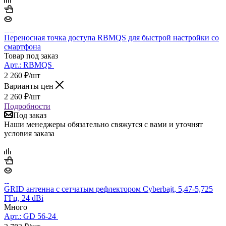
Переносная точка доступа RBMQS для быстрой настройки со
смартфона
Товар под заказ
Арт.:
RBMQS
2 260
₽
/шт
Варианты цен
2 260
₽
/шт
Подробности
Под заказ
Наши менеджеры обязательно свяжутся с вами и уточнят
условия заказа
GRID антенна с сетчатым рефлектором Cyberbajt, 5,47-5,725
ГГц, 24 dBi
Много
Арт.:
GD 56-24