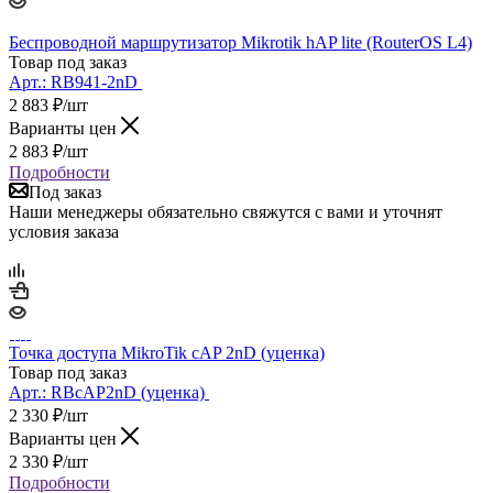
Беспроводной маршрутизатор Mikrotik hAP lite (RouterOS L4)
Товар под заказ
Арт.:
RB941-2nD
2 883
₽
/шт
Варианты цен
2 883
₽
/шт
Подробности
Под заказ
Наши менеджеры обязательно свяжутся с вами и уточнят
условия заказа
Точка доступа MikroTik cAP 2nD (уценка)
Товар под заказ
Арт.:
RBcAP2nD (уценка)
2 330
₽
/шт
Варианты цен
2 330
₽
/шт
Подробности