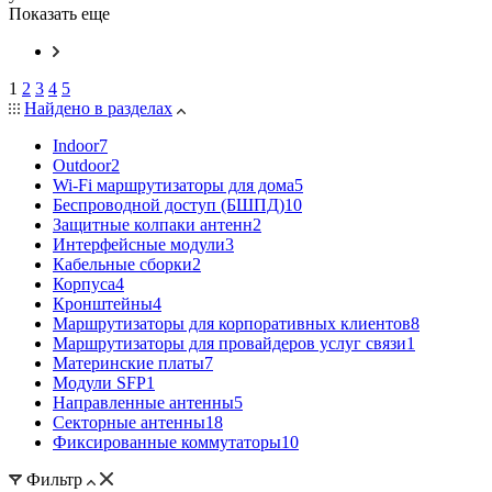
Показать еще
1
2
3
4
5
Найдено в разделах
Indoor
7
Outdoor
2
Wi-Fi маршрутизаторы для дома
5
Беспроводной доступ (БШПД)
10
Защитные колпаки антенн
2
Интерфейсные модули
3
Кабельные сборки
2
Корпуса
4
Кронштейны
4
Маршрутизаторы для корпоративных клиентов
8
Маршрутизаторы для провайдеров услуг связи
1
Материнские платы
7
Модули SFP
1
Направленные антенны
5
Секторные антенны
18
Фиксированные коммутаторы
10
Фильтр