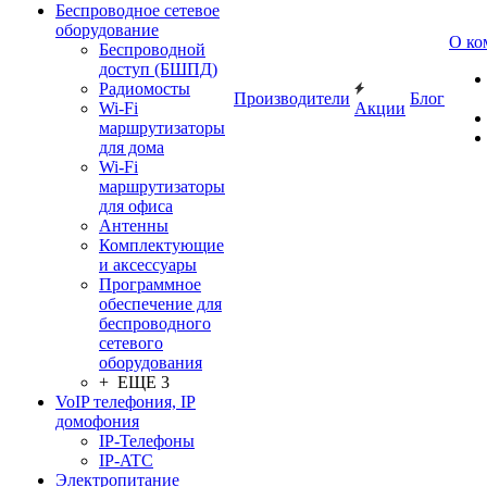
Беспроводное сетевое
оборудование
О ко
Беспроводной
доступ (БШПД)
Радиомосты
Производители
Блог
Wi-Fi
Акции
маршрутизаторы
для дома
Wi-Fi
маршрутизаторы
для офиса
Антенны
Комплектующие
и аксессуары
Программное
обеспечение для
беспроводного
сетевого
оборудования
+ ЕЩЕ 3
VoIP телефония, IP
домофония
IP-Телефоны
IP-ATC
Электропитание