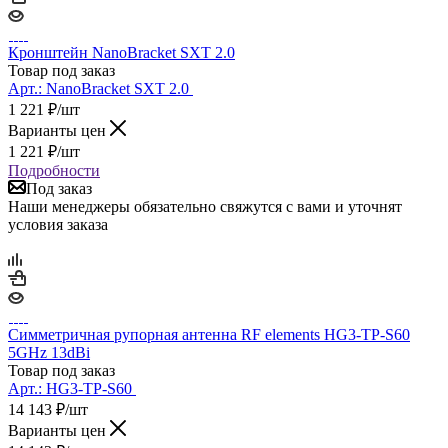
Кронштейн NanoBracket SXT 2.0
Товар под заказ
Арт.:
NanoBracket SXT 2.0
1 221
₽
/шт
Варианты цен
1 221
₽
/шт
Подробности
Под заказ
Наши менеджеры обязательно свяжутся с вами и уточнят
условия заказа
Симметричная рупорная антенна RF elements HG3-TP-S60
5GHz 13dBi
Товар под заказ
Арт.:
HG3-TP-S60
14 143
₽
/шт
Варианты цен