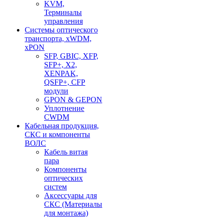
KVM,
Терминалы
управления
Системы оптического
транспорта, xWDM,
xPON
SFP, GBIC, XFP,
SFP+, X2,
XENPAK,
QSFP+, CFP
модули
GPON & GEPON
Уплотнение
CWDM
Кабельная продукция,
СКС и компоненты
ВОЛС
Кабель витая
пара
Компоненты
оптических
систем
Аксессуары для
СКС (Материалы
для монтажа)