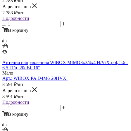
2 783
₽
/шт
Варианты цен
2 783
₽
/шт
Подробности
В корзину
Антенна направленная WIBOX MIMO3x3/4x4 H/V/X-pol, 5.6 -
6.5 ГГц, 20dBi, 16°
Мало
Арт.:
WIBOX PA D4M6-20HVX
8 591
₽
/шт
Варианты цен
8 591
₽
/шт
Подробности
В корзину