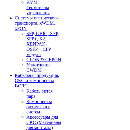
KVM,
Терминалы
управления
Системы оптического
транспорта, xWDM,
xPON
SFP, GBIC, XFP,
SFP+, X2,
XENPAK,
QSFP+, CFP
модули
GPON & GEPON
Уплотнение
CWDM
Кабельная продукция,
СКС и компоненты
ВОЛС
Кабель витая
пара
Компоненты
оптических
систем
Аксессуары для
СКС (Материалы
для монтажа)