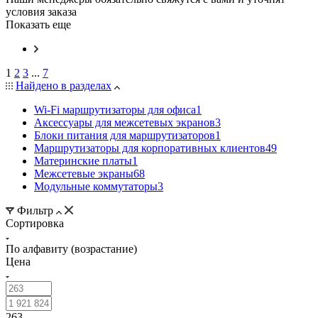
условия заказа
Показать еще
1
2
3
...
7
Найдено в разделах
Wi-Fi маршрутизаторы для офиса
1
Аксессуары для межсетевых экранов
3
Блоки питания для маршрутизаторов
1
Маршрутизаторы для корпоративных клиентов
49
Материнские платы
1
Межсетевые экраны
68
Модульные коммутаторы
3
Фильтр
Сортировка
По алфавиту (возрастание)
Цена
263