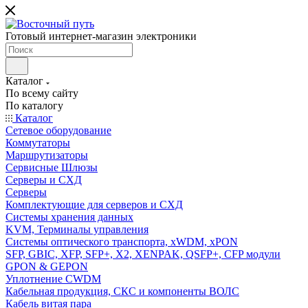
Готовый интернет-магазин электроники
Каталог
По всему сайту
По каталогу
Каталог
Сетевое оборудование
Коммутаторы
Маршрутизаторы
Сервисные Шлюзы
Серверы и СХД
Серверы
Комплектующие для серверов и СХД
Системы хранения данных
KVM, Терминалы управления
Системы оптического транспорта, xWDM, xPON
SFP, GBIC, XFP, SFP+, X2, XENPAK, QSFP+, CFP модули
GPON & GEPON
Уплотнение CWDM
Кабельная продукция, СКС и компоненты ВОЛС
Кабель витая пара