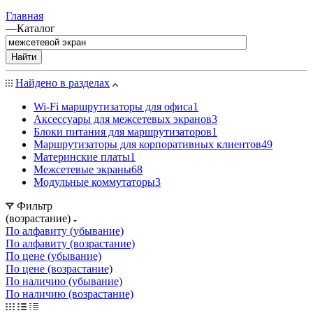
Главная
—
Каталог
Найти
Найдено в разделах
Wi-Fi маршрутизаторы для офиса
1
Аксессуары для межсетевых экранов
3
Блоки питания для маршрутизаторов
1
Маршрутизаторы для корпоративных клиентов
49
Материнские платы
1
Межсетевые экраны
68
Модульные коммутаторы
3
Фильтр
(возрастание)
По алфавиту (убывание)
По алфавиту (возрастание)
По цене (убывание)
По цене (возрастание)
По наличию (убывание)
По наличию (возрастание)