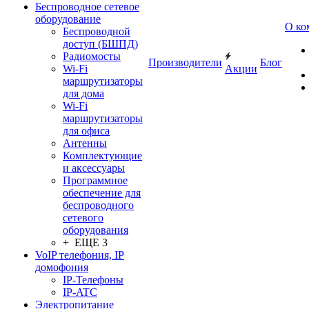
Беспроводное сетевое
оборудование
О ко
Беспроводной
доступ (БШПД)
Радиомосты
Производители
Блог
Wi-Fi
Акции
маршрутизаторы
для дома
Wi-Fi
маршрутизаторы
для офиса
Антенны
Комплектующие
и аксессуары
Программное
обеспечение для
беспроводного
сетевого
оборудования
+ ЕЩЕ 3
VoIP телефония, IP
домофония
IP-Телефоны
IP-ATC
Электропитание