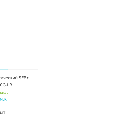
тический SFP+
10G-LR
заказ
G-LR
шт