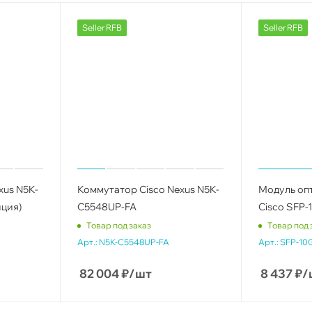
Seller RFB
Seller RFB
xus N5K-
Коммутатор Cisco Nexus N5K-
Модуль оп
ция)
C5548UP-FA
Cisco SFP-
Товар под заказ
Товар под 
Арт.:
N5K-C5548UP-FA
Арт.:
SFP-10
82 004
₽
/шт
8 437
₽
/