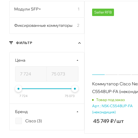
Модули SFP+
1
Seller RFB
Фиксированные коммутаторы
2
ФИЛЬТР
Цена
Коммутатор Cisco Ne
C5548UP-FA (неконди
7 724
75 073
Товар под заказ
Арт.:
N5K-C5548UP-FA
Бренд
(некондиция)
45 749
₽
/шт
Cisco (
3
)