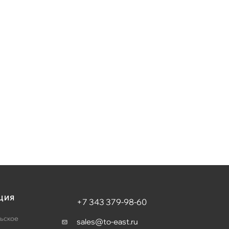
ЦИЯ
+7 343 379-98-60
ьское
sales@to-east.ru