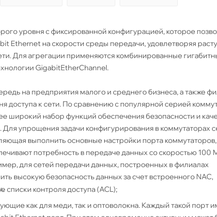
орого уровня с фиксированной конфигурацией, которое позв
abit Ethernet на скорости среды передачи, удовлетворяя рас
ти. Для агрегации применяются комбинированные гигабитны
хнологии GigabitEtherChannel.
редь на предприятия малого и среднего бизнеса, а также ф
я доступа к сети. По сравнению с популярной серией комму
ее широкий набор функций обеспечения безопасности и кач
. Для упрощения задачи конфигурирования в коммутаторах 
оляющая выполнить основные настройки порта коммутаторов,
еспечивают потребность в передаче данных со скоростью 100 
ример, для сетей передачи данных, построенных в филиалах
ить высокую безопасность данных за счет встроенного NAC,
.
 списки контроля доступа (ACL);
ющие как для меди, так и оптоволокна. Каждый такой порт и