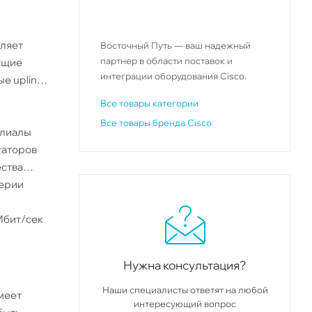
оляет
Восточный Путь — ваш надежный
партнер в области поставок и
тущие
интеграции оборудования Cisco.
е uplink-
Все товары категории
Все товары бренда Cisco
илиалы
таторов
ества
серии
Мбит/сек
Нужна консультация?
Наши специалисты ответят на любой
меет
интересующий вопрос