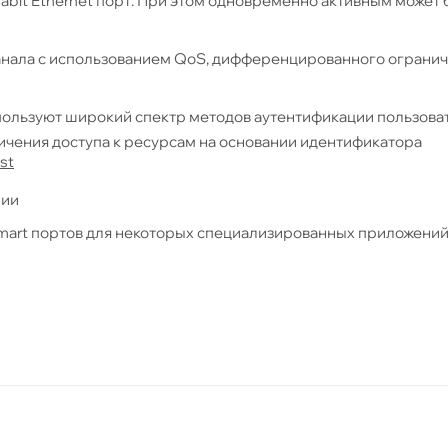
gabit Ethernet порт. При этом одновременно активным может 
анала с использованием QoS, дифференцированного ограни
пользуют широкий спектр методов аутентификации пользоват
ичения доступа к ресурсам на основании идентификатора
st
нии
mart портов для некоторых специализированных приложений