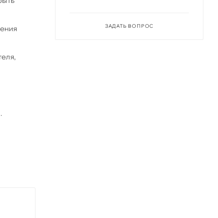
быть
ЗАДАТЬ ВОПРОС
чения
еля,
.