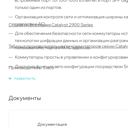
встроенный порт 10/100/1000 Ethernet и порт SFP Gi
только один из портов.
Организация контроля сети и оптимизация ширины к
скорости и ACL.
Общая информация Catalyst 2900 Series
Для обеспечения безопасности сети коммутаторы ис
технологии шифрации данных и организации разгран
Таблица производительности коммутаторов серии Cataly
пользователя, порта и MAC адресов.
Коммутаторы просты в управлении и конфигурирова
Доступна функция авто конфигурации посредством S
Производитель: Cisco
Документы
Документация