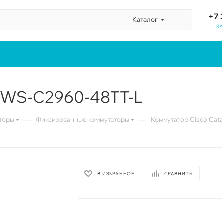
+7 
Каталог
З
t WS-C2960-48TT-L
—
—
торы
Фиксированные коммутаторы
Коммутатор Cisco Cat
В ИЗБРАННОЕ
СРАВНИТЬ