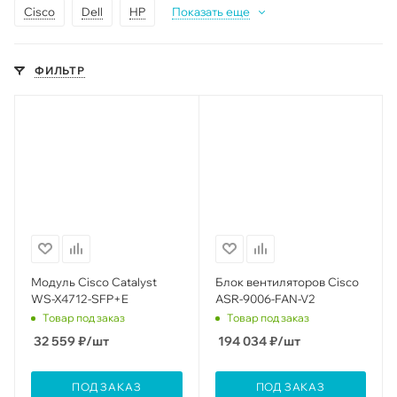
Cisco
Dell
HP
Показать еще
ФИЛЬТР
Модуль Cisco Catalyst
Блок вентиляторов Cisco
WS-X4712-SFP+E
ASR-9006-FAN-V2
Товар под заказ
Товар под заказ
32 559
₽
/шт
194 034
₽
/шт
ПОД ЗАКАЗ
ПОД ЗАКАЗ