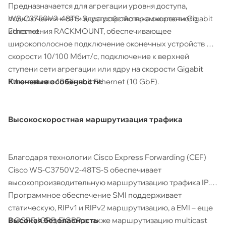
Предназначается для агрегации уровня доступа,
WS-C3750V2-48TS-S- устройство промышленного
подключения к сети ядра устройств на скорости Gigabit
исполнения RACKMOUNT, обеспечивающее
Ethernet.
широкополосное подключение оконечных устройств на
скорости 10/100 Мбит/с, подключение к верхней
ступени сети агрегации или ядру на скорости Gigabit
Ключевые особенности:
Ethernet или 10 Gigabit Ethernet (10 GbE).
Высокоскоростная маршрутизация трафика
Благодаря технологии Cisco Express Forwarding (CEF)
Cisco WS-C3750V2-48TS-S обеспечивает
высокопроизводительную маршрутизацию трафика IP.
Программное обеспечение SMI поддерживает
статическую, RIPv1 и RIPv2 маршрутизацию, а EMI – еще
Высокая безопасность
и OSPF, IGRP, EIGRP, а также маршрутизацию multicast