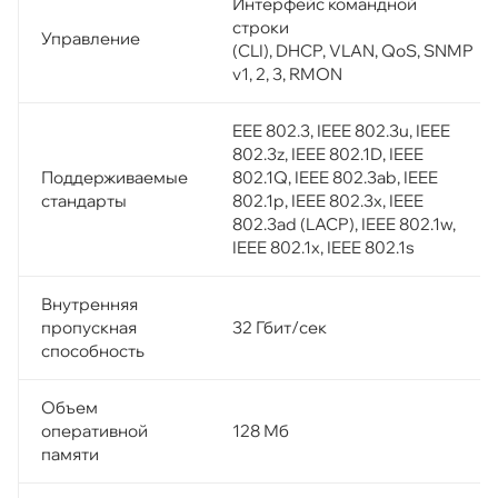
Интерфейс командной
строки
Управление
(CLI), DHCP, VLAN, QoS, SNMP
v1, 2, 3, RMON
EEE 802.3, IEEE 802.3u, IEEE
802.3z, IEEE 802.1D, IEEE
Поддерживаемые
802.1Q, IEEE 802.3ab, IEEE
стандарты
802.1p, IEEE 802.3x, IEEE
802.3ad (LACP), IEEE 802.1w,
IEEE 802.1x, IEEE 802.1s
Внутренняя
пропускная
32 Гбит/сек
способность
Объем
оперативной
128 Мб
памяти