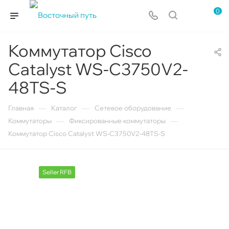
0
Коммутатор Cisco
Catalyst WS-C3750V2-
48TS-S
—
—
—
Главная
Каталог
Сетевое оборудование
—
—
Коммутаторы
Фиксированные коммутаторы
Коммутатор Cisco Catalyst WS-C3750V2-48TS-S
Seller RFB