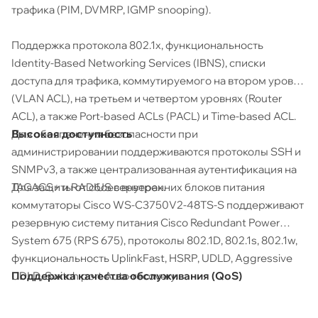
трафика (PIM, DVMRP, IGMP snooping).
Поддержка протокола 802.1x, функциональность
Identity-Based Networking Services (IBNS), списки
доступа для трафика, коммутируемого на втором уровне
(VLAN ACL), на третьем и четвертом уровнях (Router
ACL), а также Port-based ACLs (PACL) и Time-based ACL.
Высокая доступность
Для обеспечения безопасности при
администрировании поддерживаются протоколы SSH и
SNMPv3, а также централизованная аутентификация на
Для защиты от сбоев внутренних блоков питания
TACACS+ и RADIUS серверах.
коммутаторы Cisco WS-C3750V2-48TS-S поддерживают
резервную систему питания Cisco Redundant Power
System 675 (RPS 675), протоколы 802.1D, 802.1s, 802.1w,
функциональность UplinkFast, HSRP, UDLD, Aggressive
Поддержка качества обслуживания (QoS)
UDLD, Switch port Auto-recovery.