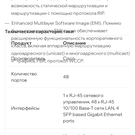
возможность статической маршрутизации и
маршрутизации с помощью протокола RIP.
Enhanced Multilayer Software Image (EMI). Помимо
функциональности SMI также обеспечивает
Технические характеристики
расширенную функциональность корпоративного
Продукт
Описание
класса, включая аппаратную маршрутизацию
одноадресного (unicast) и многоадресного (multicast)
Производитель
Cisco
IP трафика, PBR, протокол WCCP.
Количество
48
портов
1 х RJ-45 сетевого
управления, 48 х RJ-45
Интерфейсы
10/100 Base-T сети LAN, 4
SFP based Gigabit Ethernet
ports