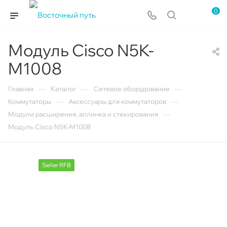
0
Модуль Cisco N5K-
M1008
—
—
—
Главная
Каталог
Сетевое оборудование
—
—
Коммутаторы
Аксессуары для коммутаторов
—
Модули расширения, аплинка и стекирования
Модуль Cisco N5K-M1008
Seller RFB