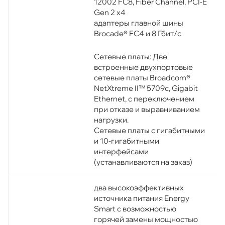
12002 FC8, Fiber Channel, PCI-E
Gen 2 x4
адаптеры главной шины
Brocade® FC4 и 8 Гбит/с
Сетевые платы: Две
встроенные двухпортовые
сетевые платы Broadcom®
NetXtreme II™ 5709c, Gigabit
Ethernet, с переключением
при отказе и выравниванием
нагрузки.
Сетевые платы с гигабитными
и 10-гигабитными
интерфейсами
(устанавливаются на заказ)
два высокоэффективных
источника питания Energy
Smart с возможностью
горячей замены мощностью