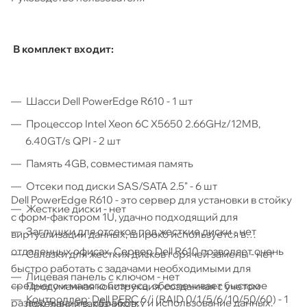
В комплект входит:
Шасси Dell PowerEdge R610 - 1 шт
Процессор Intel Xeon 6C X5650 2.66GHz/12MB,
6.40GT/s QPI - 2 шт
Память 4GB, совместимая память
Отсеки под диски SAS/SATA 2.5" - 6 шт
Dell PowerEdge R610 - это сервер для установки в стойку
Жесткие диски - нет
с форм-фактором 1U, удачно подходящий для
Заглушки для отсеков под жесткие диски - нет
виртуализации данных, широко используется в
отдаленных офисах. Сервер Dell R610 позволяет очень
Салазки для жестких дисков горячей замены - нет
быстро работать с задачами необходимыми для
Лицевая панель с ключом - нет
среднего и малого бизнеса, обеспечивает быстрое
Продуманная конструкция, созданная с учетом
Контроллер: Dell PERC 6/i (RAID 0/1/5/6/10/50/60) - 1
развертывание, обработку и использование данных.
пожеланий заказчиков;