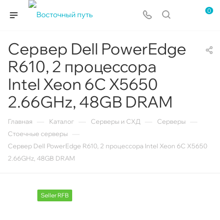
0
Сервер Dell PowerEdge
R610, 2 процессора
Intel Xeon 6C X5650
2.66GHz, 48GB DRAM
—
—
—
—
Главная
Каталог
Серверы и СХД
Серверы
—
Стоечные серверы
Сервер Dell PowerEdge R610, 2 процессора Intel Xeon 6C X5650
2.66GHz, 48GB DRAM
Seller RFB