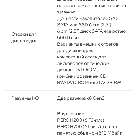
плата с возможностью горячей
замены:
До шести накопителей SAS,
SATA или SSD 6 cm (2,5")
6 cm (2,5") диск SATA емкостью
Отсеки для
500 Гбайт
дисководов
Варианты внешних отсеков
для дисководов:
компактный отсек для
дисководов оптических
дисков: DVD-ROM,
комбинированный CD-
RW/DVD-ROM или DVD + RW
Разъемы I/O
Два разъема x8 Gen2
Внутренние:
PERC H200 (6 Гбит/с)
PERC H700 (6 Гбит/с) с кэш-
памятью объемом 512 Мбайт