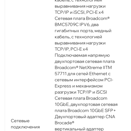
выравнивания нагрузки
TCP/IP и iSCSI, PCI-E x4
Сетевая плата Broadcom®
BMC5709C IPV6, два
гигабитных порта, медный
кабель, с технологией
выравнивания нагрузки
TCP/IP, PCI-E x4
Подключаемая напрямую
двухпортовая сетевая плата
Broadcom® NetXtreme IITM
57711 для сетей Ethernet с
сетевым интерфейсом PCI-
Express и механизмом
разгрузки TCP/IP и iSCSI
Сетевая плата Broadcom
10GbE, двухпортовая сетевая
плата Broadcom 10GbE SFP+
Двухпортовый адаптер CNA
Сетевые
Brocade®
подключения
вертикальный адаптер