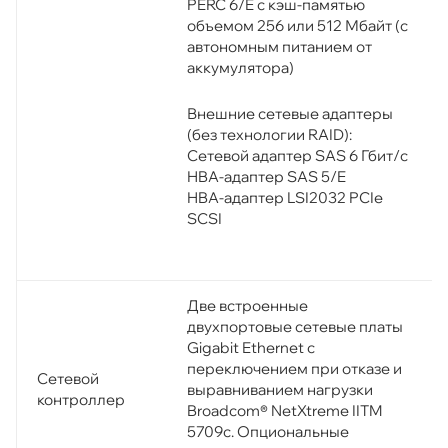
PERC 6/E с кэш-памятью
объемом 256 или 512 Мбайт (с
автономным питанием от
аккумулятора)
Внешние сетевые адаптеры
(без технологии RAID):
Сетевой адаптер SAS 6 Гбит/с
HBA-адаптер SAS 5/E
HBA-адаптер LSI2032 PCIe
SCSI
Две встроенные
двухпортовые сетевые платы
Gigabit Ethernet с
переключением при отказе и
Сетевой
выравниванием нагрузки
контроллер
Broadcom® NetXtreme IITM
5709c. Опциональные