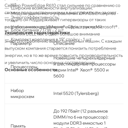
шт
Сервер PowerEdge R610 стал сильнее по сравнению со
Широкие возможности виртуализации;
своими предшественниками в виртуализации, за счет
Модуль удаленного управления iDRAC6 Enterprise -
Энергоэффективность;
того, что он поддерживает гипервизоры от таких
нет
Упрощенное управление инфраструктурой
разработчиков, как: VMware® , Citrix, а также Microsoft® .
Блок питания 717W - 2 шт
Технические характеристики
Компания DELL как отдает большое внимание
Комплект крепления в 19" стойку - 1 шт
энергопотреблению вычислительных машин. С каждым
Параметр
Описание
выпуском компания старается понизить потребление
энергии, но в то же время повысить производительность
Новейшие четырехъядерные
и увеличить число основных составляющих.
и шестиядерные процессоры
Процессоры
Основные особенности
серии Intel® Xeon® 5500 и
5600
Набор
Intel 5520 (Tylersberg)
микросхем
До 192 Гбайт (12 разъемов
DIMM/по 6 на процессор):
модули DDR3 емкостью 1
Память