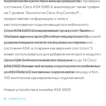
В дополнение к всесторонним возможностям проверки
безопасности критически важных ресурсов.
состояния, Cisco ASA 5585-X анализирует также трафик
на 7 уровне. Технология Cisco AnyConnect®
предоставляет информацию о типе и
местоположении подключающегося мобильного
Cisco ASA 5585-X поддерживает до двух аппаратных
устройства до подключения доступа к сети. Таким
блейда в одном шасси 2RU. Нижний слот (слот 0)
образом администраторы могут поддерживать высокий
содержит модуль межсетевого экрана с проверкой
уровень видимости сети, ее защиты и контроля.
состояния ASA, в то время как верхний слот (слот 1)
может использоваться для добавления второго модуля с
Cisco ASA Software позволяет объединить до 16 Cisco
целью увеличения количества портов и
ASA 5585-X в единый клатер с пропускно способностью
резервирования, что актуально для критически важных
до 640 Гбит/с, 2 миллиона соединений в секунду и более
центров обработки данных и узлов связи.
100 миллионов одновременных подключений.
Новые устройства в линейке ASA 5500