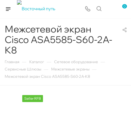
0
Межсетевой экран
Cisco ASA5585-S60-2A-
K8
—
—
—
Главная
Каталог
Сетевое оборудование
—
—
Сервисные Шлюзы
Межсетевые экраны
Межсетевой экран Cisco ASA5585-S60-2A-K8
Seller RFB