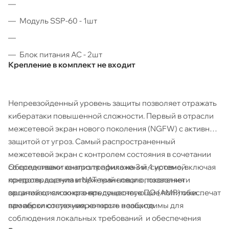
Модуль SSP-60 - 1шт
Блок питания AC - 2шт
Крепление в комплект не входит
Непревзойденный уровень защиты позволяет отражать
кибератаки повышенной сложности. Первый в отрасли
межсетевой экран нового поколения (NGFW) с активной
защитой от угроз. Самый распространенный
межсетевой экран с контролем состояния в сочетании
Обеспечивают анализ трафика на 3 и 4 уровне, включая
со средствами контроля приложений, системой
контроль доступа и NAT-трансляцию, позволяет
предотвращения вторжений нового поколения и
организациям сохранять существующие политики
защитой от сложного вредоносного ПО (AMP) обеспечат
проверки состояния, которые необходимы для
вам абсолютную уверенность в защите.
соблюдения локальных требований и обеспечения