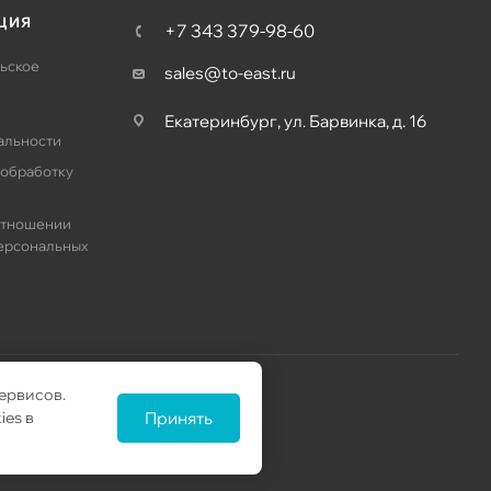
ЦИЯ
+7 343 379-98-60
ьское
sales@to-east.ru
Екатеринбург, ул. Барвинка, д. 16
альности
 обработку
отношении
ерсональных
ервисов.
ies в
Принять