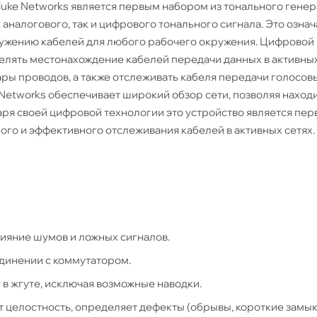
uke Networks является первым набором из тонального генер
алогового, так и цифрового тонального сигнала. Это означа
ужению кабелей для любого рабочего окружения. Цифровой
елять местонахождение кабелей передачи данных в активных
ы проводов, а также отслеживать кабеля передачи голосовы
ke Networks обеспечивает широкий обзор сети, позволяя наход
одаря своей цифровой технологии это устройство является пе
ого и эффективного отслеживания кабелей в активных сетях.
лияние шумов и ложных сигналов.
единении с коммутатором.
в жгуте, исключая возможные наводки.
 целостность, определяет дефекты (обрывы, короткие замык