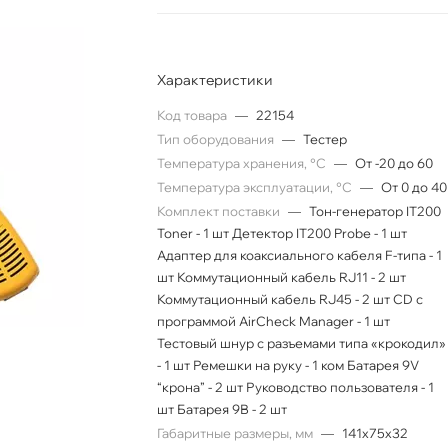
Характеристики
Код товара
—
22154
Тип оборудования
—
Тестер
Температура хранения, °C
—
От -20 до 60
Температура эксплуатации, °C
—
От 0 до 40
Комплект поставки
—
Тон-генератор IT200
Toner - 1 шт Детектор IT200 Probe - 1 шт
Адаптер для коаксиального кабеля F-типа - 1
шт Коммутационный кабель RJ11 - 2 шт
Коммутационный кабель RJ45 - 2 шт СD с
программой AirCheck Manager - 1 шт
Тестовый шнур с разъемами типа «крокодил»
- 1 шт Ремешки на руку - 1 ком Батарея 9V
“крона” - 2 шт Руководство пользователя - 1
шт Батарея 9В - 2 шт
Габаритные размеры, мм
—
141х75х32