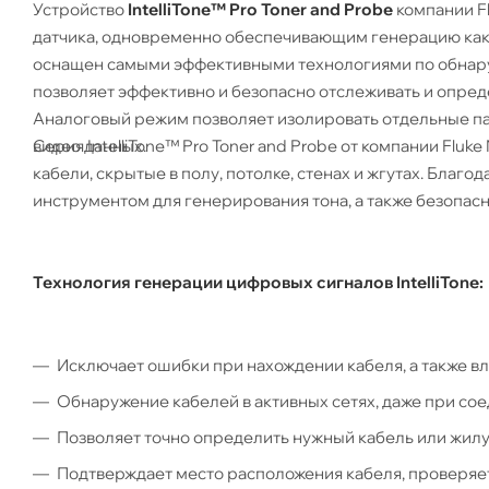
Устройство
IntelliTone™ Pro Toner and Probe
компании Fl
датчика, одновременно обеспечивающим генерацию как ан
оснащен самыми эффективными технологиями по обнар
позволяет эффективно и безопасно отслеживать и опред
Аналоговый режим позволяет изолировать отдельные пар
Серия IntelliTone™ Pro Toner and Probe от компании Flu
видео данных.
кабели, скрытые в полу, потолке, стенах и жгутах. Благ
инструментом для генерирования тона, а также безопасн
Технология генерации цифровых сигналов IntelliTone:
Исключает ошибки при нахождении кабеля, а также в
Обнаружение кабелей в активных сетях, даже при со
Позволяет точно определить нужный кабель или жилу 
Подтверждает место расположения кабеля, проверяет