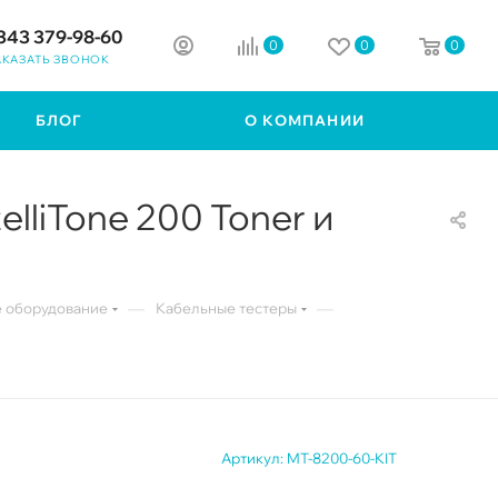
343 379-98-60
0
0
0
АКАЗАТЬ ЗВОНОК
БЛОГ
О КОМПАНИИ
lliTone 200 Toner и
—
—
 оборудование
Кабельные тестеры
Артикул:
MT-8200-60-KIT