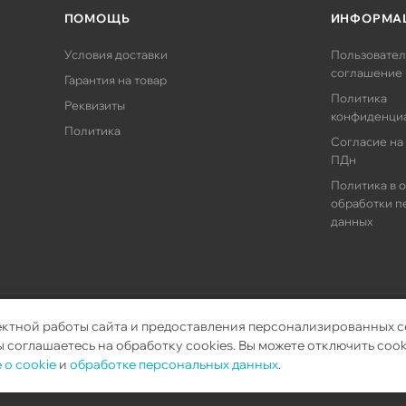
ПОМОЩЬ
ИНФОРМА
Условия доставки
Пользовател
соглашение
Гарантия на товар
Политика
Реквизиты
конфиденци
Политика
Согласие на
ПДн
Политика в 
обработки п
данных
ектной работы сайта и предоставления персонализированных с
орудования.
 соглашаетесь на обработку cookies. Вы можете отключить cook
 о cookie
и
обработке персональных данных
.