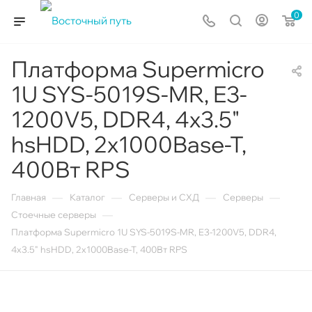
0
Платформа Supermicro
1U SYS-5019S-MR, E3-
1200V5, DDR4, 4x3.5"
hsHDD, 2х1000Base-T,
400Вт RPS
—
—
—
—
Главная
Каталог
Серверы и СХД
Серверы
—
Стоечные серверы
Платформа Supermicro 1U SYS-5019S-MR, E3-1200V5, DDR4,
4x3.5" hsHDD, 2х1000Base-T, 400Вт RPS