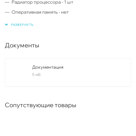
Радиатор процессора - 1 шт
Оперативная память - нет
Жесткие диски: отсутствуют
Hot-swap жесткие диски SATA3 3.5" - 4 шт
Контроллер: Dual Intel® I210-AT Gigabit Ethernet LAN
Документы
ports
Крепление для установки в 19" стойку - 1 шт
Документация
Кабель SAS/SATA 6пин-8пин, SGPIO- 1 шт
5 мб
Комплект 4 кабелей SATA 56/45.5/35/23CM ROUND
S-RA. 26AWG
Сопутствующие товары