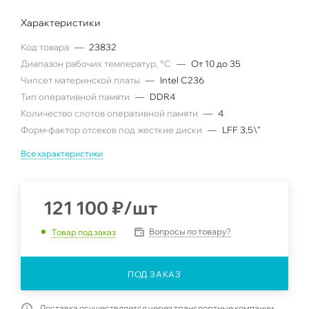
Характеристики
Код товара
—
23832
Диапазон рабочих температур, °C
—
От 10 до 35
Чипсет материнской платы
—
Intel C236
Тип оперативной памяти
—
DDR4
Количество слотов оперативной памяти
—
4
Форм-фактор отсеков под жесткие диски
—
LFF 3,5\"
Все характеристики
121 100
₽
/шт
Вопросы по товару?
Товар под заказ
ПОД ЗАКАЗ
Доставка осуществляется через транспортные компании