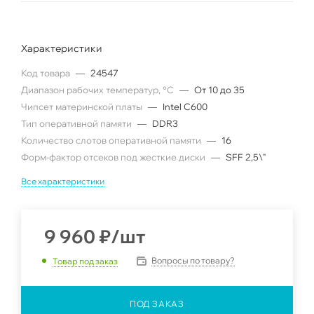
Характеристики
Код товара
—
24547
Диапазон рабочих температур, °C
—
От 10 до 35
Чипсет материнской платы
—
Intel C600
Тип оперативной памяти
—
DDR3
Количество слотов оперативной памяти
—
16
Форм-фактор отсеков под жесткие диски
—
SFF 2,5\"
Все характеристики
9 960
₽
/шт
Вопросы по товару?
Товар под заказ
ПОД ЗАКАЗ