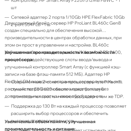
Контроллер: HP Smart Array P220i/512MB FBWC - 1
шт
Сетевой адаптер 2 порта 1/10Gb HPE FlexFabric 10Gb
Двухсокетный блейд-сервер HP ProLiant BL460c Gen8
2-port 554FLB - 1 ш
создан специально для обеспечения высокой
производительности в центрах обработки данных, при
этом он прост в управлении и настройке. BL460c
Улучшенная производительность и возможности
работает на базе процессоров Intel® Xeon® v2 E5-2600,
процессора:
имеет быстродействующие слоты ввода/вывода и
улучшенный контроллер Smart Array (с функцией кэш-
записи на базе флэш-памяти 512 МБ). Адаптер HP
FlexibleLOM позволит настраивать серверную сеть под
Современные 2-сокетные процессоры Intel® Xeon®
растущие потребности вашего предприятия без
семейства E5-2600 обеспечивают большую
дополнительных трат на новое оборудование.
производительность и имеют до 8 ядер с тем же TDP.
Поддержка до 130 Вт на каждый процессор позволяет
расширить выбор процессоров и обеспечить
высокую производительность.
Увеличенный объем памяти, улучшенная
производительность и питание:
HP Smart Socket Guide позволяет установить или