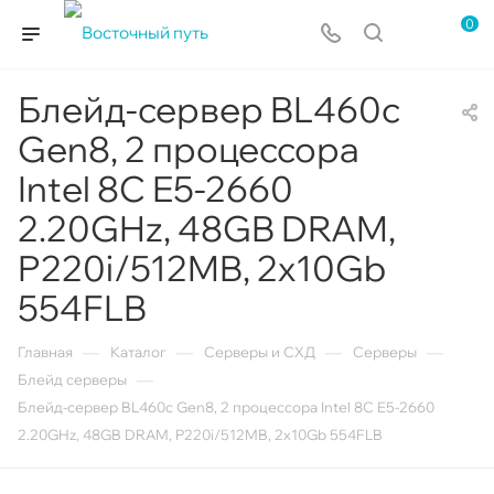
0
Блейд-сервер BL460c
Gen8, 2 процессора
Intel 8C E5-2660
2.20GHz, 48GB DRAM,
P220i/512MB, 2x10Gb
554FLB
—
—
—
—
Главная
Каталог
Серверы и СХД
Серверы
—
Блейд серверы
Блейд-сервер BL460c Gen8, 2 процессора Intel 8C E5-2660
2.20GHz, 48GB DRAM, P220i/512MB, 2x10Gb 554FLB