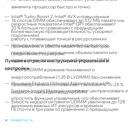
заменить процессор быстро и точно.
Intel® Turbo Boost 2, Intel® AVX и повышенные
16 слотов DIMM обеспечивают до 512 МБ памяти (на
скоростные показатели Intel® QPI обеспечивают
33 % больше по сравнению с предыдущим
более высокую производительность, ускоряют
поколением)
работу с плавающей точкой в ресурсоемких
Четыре канала памяти на каждый процессор
приложениях и обеспечивают более быстрое
предотвращают сокращение объема памяти или
соединение с сервером.
уменьшение скорости при добавлении DIMM.
Лучшие в отрасли инструменты управления и
настройки
Работа RDIMM в режиме пониженного
энергопотребления (1,35 В LVDIMM) без снижения
Решения ProLiant Onboard Administrator и HP
производительности позволяет сэкономить 15–25 %
Systems Insight Manager позволяют централизовать и
мощности на каждый модуль DIMM.
упростить функции управления, что обеспечивает
Емкость недорогой памяти UDIMM увеличена до 128
экономию важных ИТ-ресурсов и времени
ГБ (почти в три раза по сравнению с предыдущим
Средства Power Regulator for ProLiant и Dynamic
поколением).
Power Capping позволяют увеличить
Выбор режима работы: высокопроизводительный (1,5
производительность серверов центра обработки