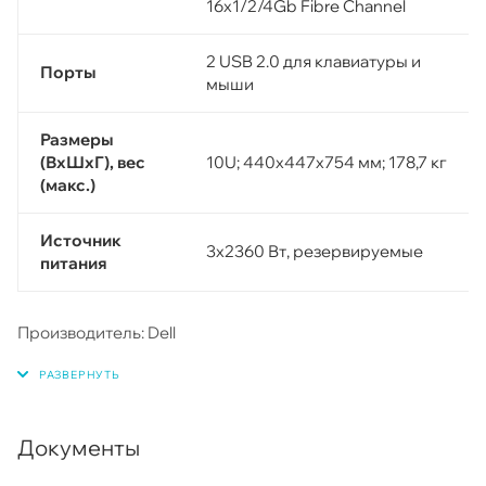
16х1/2/4Gb Fibre Channel
2 USB 2.0 для клавиатуры и
Порты
мыши
Размеры
(ВхШхГ), вес
10U; 440х447х754 мм; 178,7 кг
(макс.)
Источник
3х2360 Вт, резервируемые
питания
Производитель: Dell
Документы