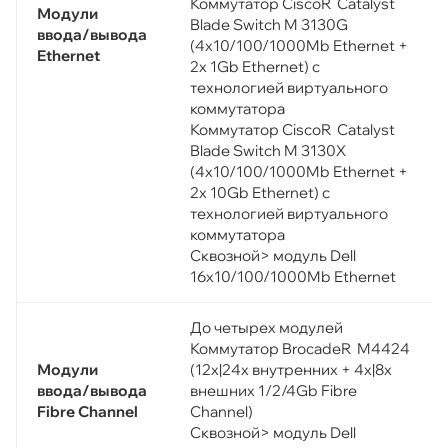
Коммутатор CiscoR Catalyst
Модули
Blade Switch M 3130G
ввода/вывода
(4х10/100/1000Mb Ethernet +
Ethernet
2x 1Gb Ethernet) с
технологией виртуального
коммутатора
Коммутатор CiscoR Catalyst
Blade Switch M 3130X
(4х10/100/1000Mb Ethernet +
2x 10Gb Ethernet) с
технологией виртуального
коммутатора
Сквозной> модуль Dell
16х10/100/1000Mb Ethernet
До четырех модулей
Коммутатор BrocadeR M4424
Модули
(12x|24x внутренних + 4x|8x
ввода/вывода
внешних 1/2/4Gb Fibre
Fibre Channel
Channel)
Сквозной> модуль Dell