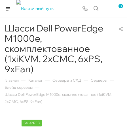
0
Шасси Dell PowerEdge
M1000e,
скомплектованное
(1xiKVM, 2xCMC, 6xPS,
9xFan)
—
—
—
—
Главная
Каталог
Серверы и СХД
Серверы
—
Блейд серверы
Шасси Dell PowerEdge M1000e, скомплектованное (1xiKVM,
2xCMC, 6xPS, 9xFan)
Seller RFB