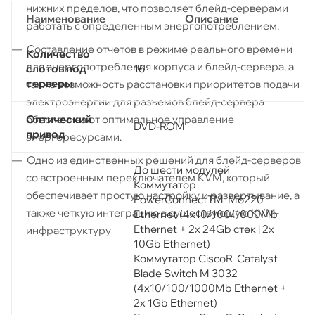
нижних пределов, что позволяет блейд-серверами
Наименование
Описание
работать с определенным энергопотреблением.
Составление отчетов в режиме реального времени
Количество
для энергопотребления корпуса и блейд-сервера, а
слотов под
16
серверы
также возможность расстановки приоритетов подачи
электроэнергии для разъемов блейд-сервера
Оптический
обеспечивают оптимальное управление
DVD-ROM
привод
энергоресурсами.
Одно из единственных решений для блейд-серверов
До шести модулей
со встроенным переключателем KVM, который
Коммутатор
обеспечивает простую настройку и развертывание, а
PowerConnectTM M6220
также четкую интеграцию в существующую KVM-
Ethernet (4х10/100/1000Mb
Ethernet + 2x 24Gb стек | 2x
инфраструктуру
10Gb Ethernet)
Коммутатор CiscoR Catalyst
Blade Switch M 3032
(4х10/100/1000Mb Ethernet +
2x 1Gb Ethernet)