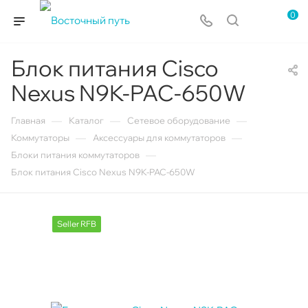
0
Блок питания Cisco
Nexus N9K-PAC-650W
—
—
—
Главная
Каталог
Сетевое оборудование
—
—
Коммутаторы
Аксессуары для коммутаторов
—
Блоки питания коммутаторов
Блок питания Cisco Nexus N9K-PAC-650W
Seller RFB