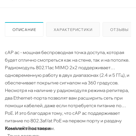
ОПИСАНИЕ
ХАРАКТЕРИСТИКИ
ОТЗЫВЫ
cAP ac - мощная беспроводная точка доступа, которая
будет отлично смотреться как на стене, так и на потолке.
Радиомодуль 802.11ac MIMO 2х2 поддерживает
одновременную работу в двух диапазонах (2.4 и 5 ГГц), и
обеспечивает покрытие сигналом на 360 градусов.
Несмотря на наличие у радиомодуля режима репитера,
два Ethernet-порта позволят вам расширить сеть при
помощи кабелей, даже если потребуется питание по
PoE. И это благодаря тому, что cAP ac поддерживает
питание по 802.3af/at PoE на первом порту и раздачу
Комплект поставки:
Passive PoE на втором.
- Точка доступа;