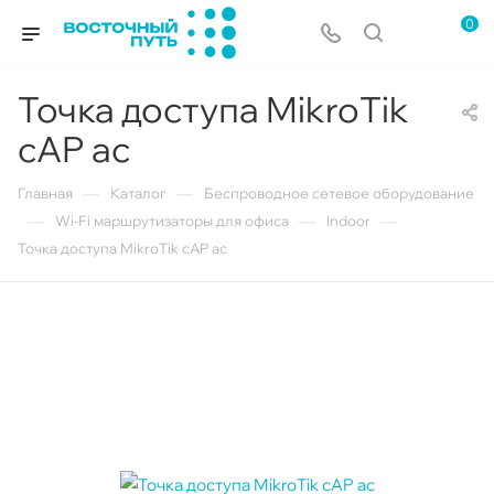
0
Точка доступа MikroTik
cAP ac
—
—
Главная
Каталог
Беспроводное сетевое оборудование
—
—
—
Wi-Fi маршрутизаторы для офиса
Indoor
Точка доступа MikroTik cAP ac