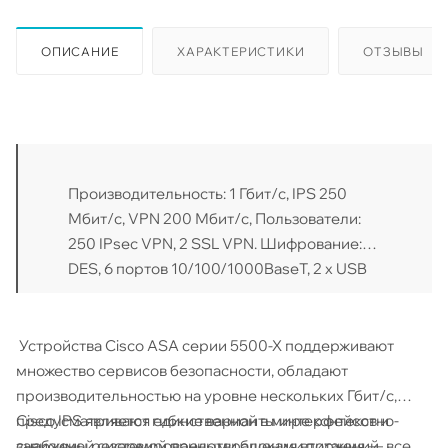
ОПИСАНИЕ
ХАРАКТЕРИСТИКИ
ОТЗЫВЫ
Производительность: 1 Гбит/с, IPS 250
Мбит/с, VPN 200 Мбит/с, Пользователи:
250 IPsec VPN, 2 SSL VPN. Шифрование:
DES, 6 портов 10/100/1000BaseT, 2 x USB
Устройства Cisco ASA серии 5500-X поддерживают
множество сервисов безопасности, обладают
производительностью на уровне нескольких Гбит/с,
предусматривают гибкие варианты интерфейсов и
Cisco IPS является единственной в мире контекстно-
снабжены резервированными блоками питания — все
зависимой системой предотвращения вторжений,