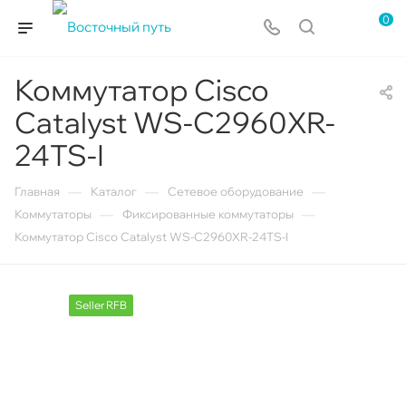
0
Коммутатор Cisco
Catalyst WS-C2960XR-
24TS-I
—
—
—
Главная
Каталог
Сетевое оборудование
—
—
Коммутаторы
Фиксированные коммутаторы
Коммутатор Cisco Catalyst WS-C2960XR-24TS-I
Seller RFB