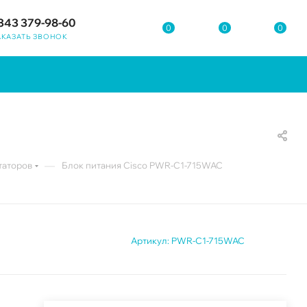
343 379-98-60
0
0
0
АКАЗАТЬ ЗВОНОК
—
таторов
Блок питания Cisco PWR-C1-715WAC
Артикул:
PWR-C1-715WAC