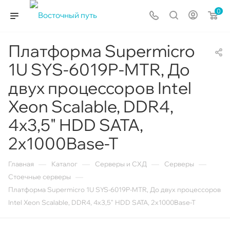
0
Платформа Supermicro
1U SYS-6019P-MTR, До
двух процессоров Intel
Xeon Scalable, DDR4,
4x3,5" HDD SATA,
2x1000Base-T
—
—
—
—
Главная
Каталог
Серверы и СХД
Серверы
—
Стоечные серверы
Платформа Supermicro 1U SYS-6019P-MTR, До двух процессоров
Intel Xeon Scalable, DDR4, 4x3,5" HDD SATA, 2x1000Base-T