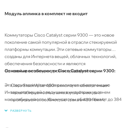
Модуль аплинка в комплект не входит
Коммутаторы Cisco Catalyst серии 9300 — это новое
поколение самой популярной в отрасли стекируемой
платформы коммутации. Эти сетевые коммутаторы
созданы для Интернета вещей, облачных технологий,
обеспечения безопасности и являются
Основные особенности Cisco Catalyst серии 9300​:
основой архитектуры уровня предприятия.
Эта серия коммутаторов реализует конвергенцию
Cisco StackWise-480 технология обеспечивает
Интернета вещей с ведущим в индустрии уровнем
масштабируемость и отказоустойчивость с
масштабируемости. Коммутаторы обеспечивают до 384
пропускной способностью стека в 480 Гбит/с
портов с мощностью до 60Вт для UPOE, а также POE+ и
Cisco StackPower технология обеспечивает
PoE, высокую безопасность, поддержку протокола AVB и
резервирование и наращивание бюджета
стандарта IEEE 1588, анализ сервисов и классификацию
электропитания в коммутируемом стеке
для приложений Интернета вещей.