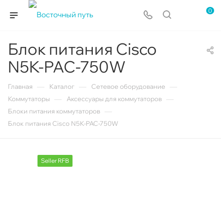
0
Блок питания Cisco
N5K-PAC-750W
—
—
—
Главная
Каталог
Сетевое оборудование
—
—
Коммутаторы
Аксессуары для коммутаторов
—
Блоки питания коммутаторов
Блок питания Cisco N5K-PAC-750W
Seller RFB