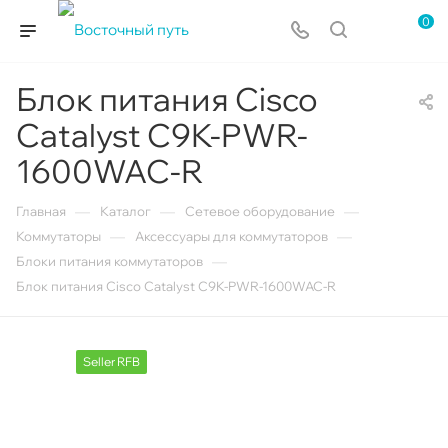
0
Блок питания Cisco
Catalyst C9K-PWR-
1600WAC-R
—
—
—
Главная
Каталог
Сетевое оборудование
—
—
Коммутаторы
Аксессуары для коммутаторов
—
Блоки питания коммутаторов
Блок питания Cisco Catalyst C9K-PWR-1600WAC-R
Seller RFB