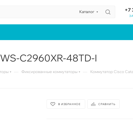
+7 
Каталог
З
t WS-C2960XR-48TD-I
—
—
торы
Фиксированные коммутаторы
Коммутатор Cisco Cat
В ИЗБРАННОЕ
СРАВНИТЬ