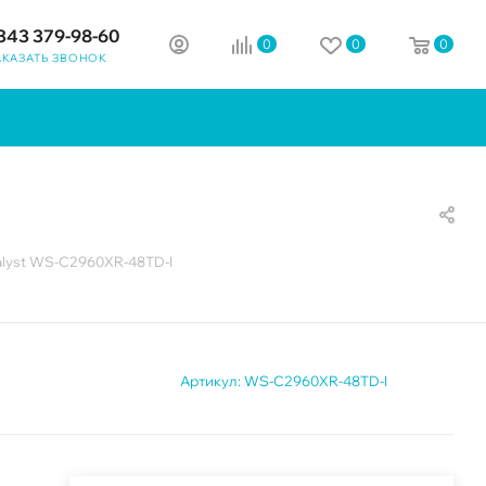
343 379-98-60
0
0
0
АКАЗАТЬ ЗВОНОК
alyst WS-C2960XR-48TD-I
Артикул:
WS-C2960XR-48TD-I