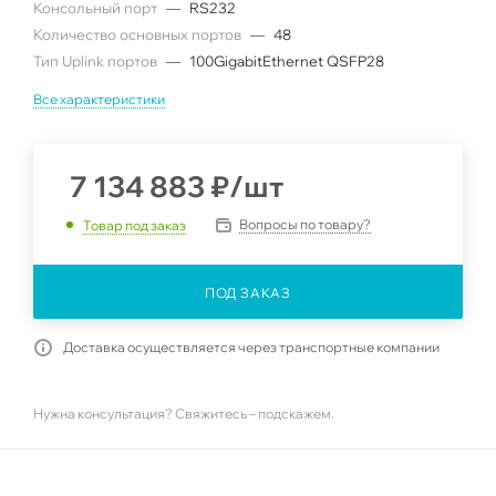
Консольный порт
—
RS232
Количество основных портов
—
48
Тип Uplink портов
—
100GigabitEthernet QSFP28
Все характеристики
7 134 883
₽
/шт
Вопросы по товару?
Товар под заказ
ПОД ЗАКАЗ
Доставка осуществляется через транспортные компании
Нужна консультация? Свяжитесь – подскажем.