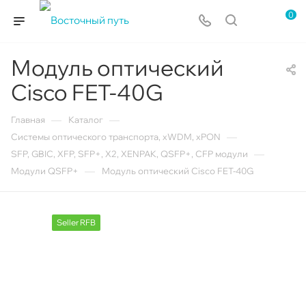
0
Модуль оптический
Cisco FET-40G
—
—
Главная
Каталог
—
Системы оптического транспорта, xWDM, xPON
—
SFP, GBIC, XFP, SFP+, X2, XENPAK, QSFP+, CFP модули
—
Модули QSFP+
Модуль оптический Cisco FET-40G
Seller RFB