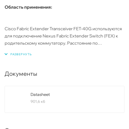
Область применения:
Cisco Fabric Extender Transceiver FET-40G используются
для подключение Nexus Fabric Extender Switch (FEX) к
родительскому коммутатору. Расстояние по
параллельному многомодовому волокну 100-150
метров. Может использоваться как для оптических
линий 40G через 12-волоконные патчкорды с MPO /
MTP коннекторами, так и включений в режиме 4x10G с
Документы
через breakout-кабели с четырьмя модулями FET-10G
Datasheet
901,6 кб