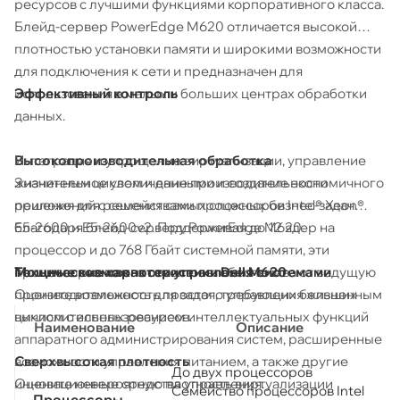
ресурсов с лучшими функциями корпоративного класса.
Блейд-сервер PowerEdge M620 отличается высокой
плотностью установки памяти и широкими возможности
для подключения к сети и предназначен для
Эффективный контроль
использования в малых и больших центрах обработки
данных.
Интеграция и упрощение виртуализации, управление
Высокопроизводительная обработка
жизненным циклом и данными и создание экономичного
Значительное увеличение производительности
решения для решения самых сложных бизнес-задач
приложений с семействами процессоров Intel® Xeon®
благодаря блейд-серверу PowerEdge M620.
E5-2600 и E5-2600v2. Поддерживая до 12 ядер на
процессор и до 768 Гбайт системной памяти, эти
Технические характеристики Dell M620
Мощные возможности управления системами
процессоры нового поколения обеспечивают ведущую
Оцените возможность простого управления жизненным
производительность для задач, требующих больших
циклом с использованием интеллектуальных функций
вычислительных ресурсов.
Наименование
Описание
аппаратного администрирования систем, расширенные
возможности управления питанием, а также другие
Сверхвысокая плотность
До двух процессоров
инновационные средства управления.
Оцените невероятную плотность виртуализации
Семейство процессоров Intel
Процессоры