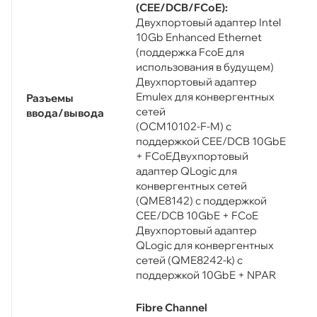
(CEE/DCB/FCoE):
Двухпортовый адаптер Intel
10Gb Enhanced Ethernet
(поддержка FcoE для
использования в будущем)
Двухпортовый адаптер
Emulex для конвергентных
Разъемы
сетей
ввода/вывода
(OCM10102-F-M) с
поддержкой CEE/DCB 10GbE
+ FCoEДвухпортовый
адаптер QLogic для
конвергентных сетей
(QME8142) с поддержкой
CEE/DCB 10GbE + FCoE
Двухпортовый адаптер
QLogic для конвергентных
сетей (QME8242-k) с
поддержкой 10GbE + NPAR
Fibre Channel