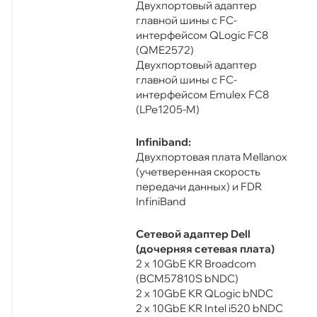
Двухпортовый адаптер
главной шины с FC-
интерфейсом QLogic FC8
(QME2572)
Двухпортовый адаптер
главной шины с FC-
интерфейсом Emulex FC8
(LPe1205-M)
Infiniband:
Двухпортовая плата Mellanox
(учетверенная скорость
передачи данных) и FDR
InfiniBand
Сетевой адаптер Dell
(дочерняя сетевая плата)
2 x 10GbE KR Broadcom
(BCM57810S bNDC)
2 x 10GbE KR QLogic bNDC
2 x 10GbE KR Intel i520 bNDC