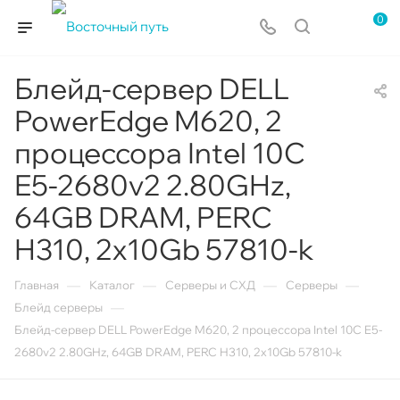
0
Блейд-сервер DELL
PowerEdge M620, 2
процессора Intel 10C
E5-2680v2 2.80GHz,
64GB DRAM, PERC
H310, 2x10Gb 57810-k
—
—
—
—
Главная
Каталог
Серверы и СХД
Серверы
—
Блейд серверы
Блейд-сервер DELL PowerEdge M620, 2 процессора Intel 10C E5-
2680v2 2.80GHz, 64GB DRAM, PERC H310, 2x10Gb 57810-k