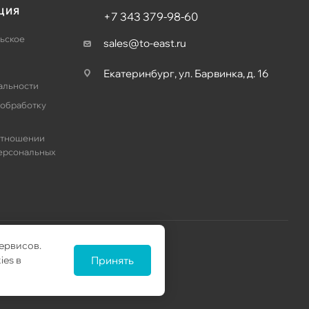
ЦИЯ
+7 343 379-98-60
ьское
sales@to-east.ru
Екатеринбург, ул. Барвинка, д. 16
альности
 обработку
отношении
ерсональных
ервисов.
ies в
Принять