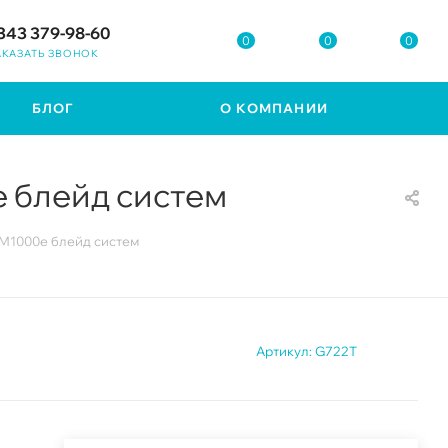
343 379-98-60
0
0
0
АКАЗАТЬ ЗВОНОК
БЛОГ
О КОМПАНИИ
e блейд систем
 M1000e блейд систем
Артикул:
G722T