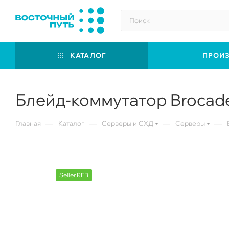
КАТАЛОГ
ПРОИ
Блейд-коммутатор Brocade
—
—
—
—
Главная
Каталог
Серверы и СХД
Серверы
Seller RFB