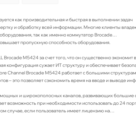
уется как производительная и быстрая в выполнении задач
ертку и обработку всей информации. Многие клиенты владе
оборудования, так как именно коммутатор Brocade
повышает пропускную способность оборудования.
Brocade M5424 за счет того, что он существенно экономит 
ная конфигурация сужает ИТ структуру и обеспечивает безоп
bre Channel Brocade M5424 работает с большими структурам
тов – это позволяет сэкономить время на вводе и выводе ин
е 8 мощных и широкополосных каналов, развивающих большие 
ет возможность при необходимости использовать до 24 порт
том случае, если пользователь имеет лицензию на
водителен, осуществляет передачу данных с различными ск