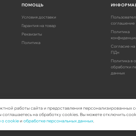
ПОМОЩЬ
ИНФОРМА
Условия доставки
Пользовател
соглашение
Гарантия на товар
Политика
Реквизиты
конфиденци
Политика
Согласие на
ПДн
Политика в 
обработки п
данных
ектной работы сайта и предоставления персонализированных с
орудования.
 соглашаетесь на обработку cookies. Вы можете отключить cook
 о cookie
и
обработке персональных данных
.