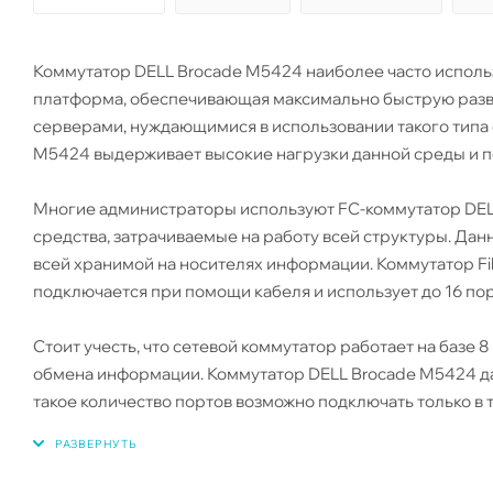
Коммутатор DELL Brocade M5424 наиболее часто использ
платформа, обеспечивающая максимально быструю разв
серверами, нуждающимися в использовании такого типа 
M5424 выдерживает высокие нагрузки данной среды и 
Многие администраторы используют FC-коммутатор DELL 
средства, затрачиваемые на работу всей структуры. Дан
всей хранимой на носителях информации. Коммутатор Fi
подключается при помощи кабеля и использует до 16 пор
Стоит учесть, что сетевой коммутатор работает на баз
обмена информации. Коммутатор DELL Brocade M5424 да
такое количество портов возможно подключать только в 
оборудование. Коммутатор Brocade M5424 высокопроиз
режимами, все зависит от максимальной нагрузки.