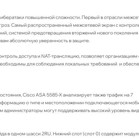
кибератаки повышенной сложности. Первый в отрасли межсе
угроз. Самый распространенный межсетевой экран с контрол
ний, системой предотвращения вторжений нового поколения
 вам абсолютную уверенность в защите.
контроль доступа и NAT-трансляцию, позволяет организациям
необходимы для соблюдения локальных требований и обесп
стояния, Cisco ASA 5585-X анализирует также трафик на 7
 информацию о типе и местоположении подключающегося моб
зом администраторы могут поддерживать высокий уровень ви
да в одном шасси 2RU. Нижний слот (слот 0) содержит модул