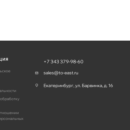
ЦИЯ
+7 343 379-98-60
ьское
sales@to-east.ru
Екатеринбург, ул. Барвинка, д. 16
альности
 обработку
отношении
ерсональных