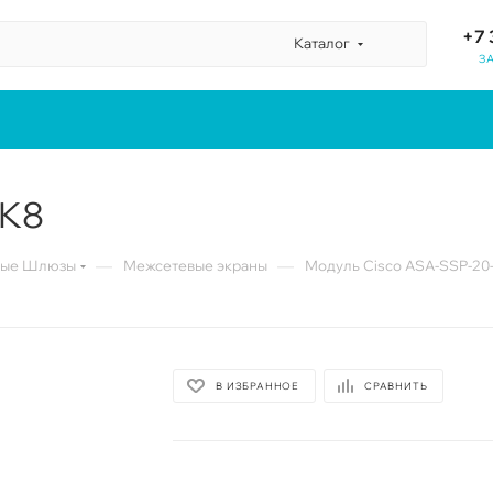
+7 
Каталог
З
-K8
—
—
ные Шлюзы
Межсетевые экраны
Модуль Cisco ASA-SSP-20
В ИЗБРАННОЕ
СРАВНИТЬ