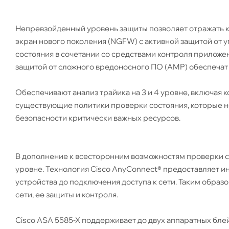
Непревзойденный уровень защиты позволяет отражать 
экран нового поколения (NGFW) с активной защитой от 
состояния в сочетании со средствами контроля приложе
защитой от сложного вредоносного ПО (AMP) обеспечат
Обеспечивают анализ трайика на 3 и 4 уровне, включая 
существующие политики проверки состояния, которые 
безопасности критически важных ресурсов.
В дополнение к всесторонним возможностям проверки со
уровне. Технология Cisco AnyConnect® предоставляет
устройства до подключения доступа к сети. Таким обра
сети, ее защиты и контроля.
Cisco ASA 5585-X поддерживает до двух аппаратных блей