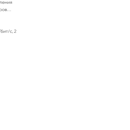
вления
тров
бит/с, 2