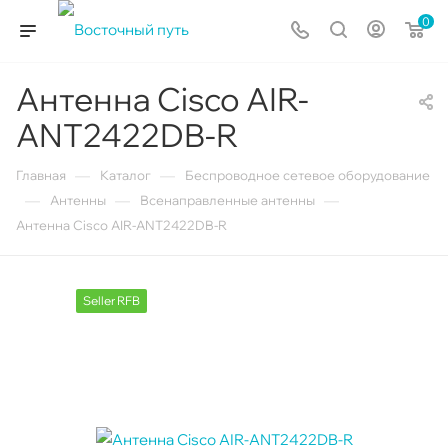
0
Антенна Cisco AIR-
ANT2422DB-R
—
—
Главная
Каталог
Беспроводное сетевое оборудование
—
—
—
Антенны
Всенаправленные антенны
Антенна Cisco AIR-ANT2422DB-R
Seller RFB