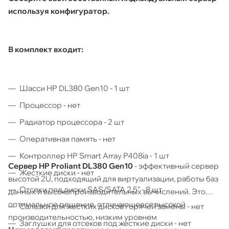
используя конфигуратор.
В комплект входит:
Шасси HP DL380 Gen10 - 1 шт
Процессор - нет
Радиатор процессора - 2 шт
Оперативная память - нет
Контроллер HP Smart Array P408ia - 1 шт
Сервер HP Proliant DL380 Gen10
- эффективный сервер
Жесткие диски - нет
высотой 2U, подходящий для виртуализации, работы баз
Отсеки под диски SAS/SATA 2.5" - 8 шт
данных и высокопроизводительных вычислений. Это
оптимальное решение, отличающееся высокой
Салазки для жестких дисков горячей замены - нет
производительностью, низким уровнем
Заглушки для отсеков под жесткие диски - нет