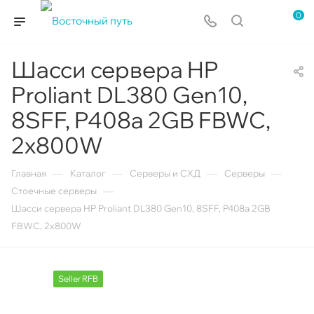
0
Шасси сервера HP
Proliant DL380 Gen10,
8SFF, P408a 2GB FBWC,
2x800W
—
—
—
—
Главная
Каталог
Серверы и СХД
Серверы
—
Стоечные серверы
Шасси сервера HP Proliant DL380 Gen10, 8SFF, P408a 2GB
FBWC, 2x800W
Seller RFB