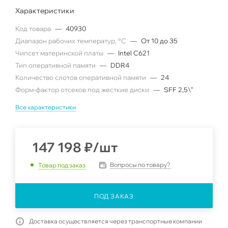
Характеристики
Код товара
—
40930
Диапазон рабочих температур, °C
—
От 10 до 35
Чипсет материнской платы
—
Intel C621
Тип оперативной памяти
—
DDR4
Количество слотов оперативной памяти
—
24
Форм-фактор отсеков под жесткие диски
—
SFF 2,5\"
Все характеристики
147 198
₽
/шт
Вопросы по товару?
Товар под заказ
ПОД ЗАКАЗ
Доставка осуществляется через транспортные компании