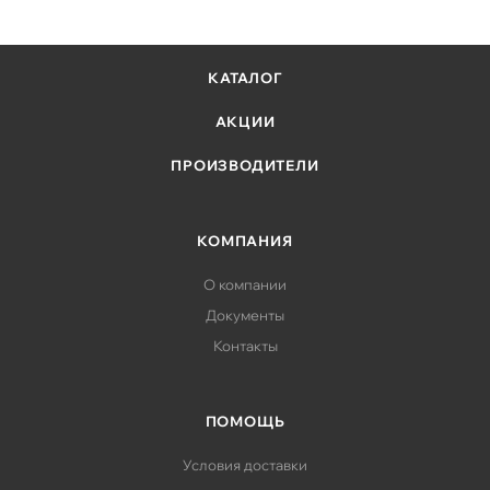
ClearOS, который идеально подойдет для ваших задач
и не потребует начальных расходов. Для получения
дополнительной информации о ClearOS перейдите
КАТАЛОГ
по ссылке справа.
АКЦИИ
ПРОИЗВОДИТЕЛИ
КОМПАНИЯ
О компании
Документы
Контакты
ПОМОЩЬ
Условия доставки