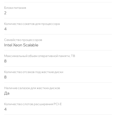
Блоки питания
2
Количество сокетов для процессора
4
Семейство процессоров
Intel Xeon Scalable
Максимальный объем оперативной памяти, TB
8
Количество отсеков под жесткие диски
8
Наличие салазок для жестких дисков
Да
Количество слотов расширения PCI-E
4