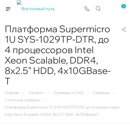
0
Платформа Supermicro
1U SYS-1029TP-DTR, до
4 процессоров Intel
Xeon Scalable, DDR4,
8x2.5" HDD, 4x10GBase-
T
—
—
—
—
Главная
Каталог
Серверы и СХД
Серверы
—
Стоечные серверы
Платформа Supermicro 1U SYS-1029TP-DTR, до 4 процессоров
Intel Xeon Scalable, DDR4, 8x2.5" HDD, 4x10GBase-T