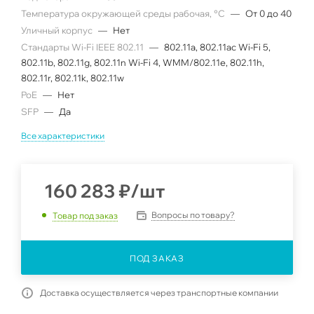
Температура окружающей среды рабочая, °C
—
От 0 до 40
Уличный корпус
—
Нет
Стандарты Wi-Fi IEEE 802.11
—
802.11a, 802.11ac Wi-Fi 5,
802.11b, 802.11g, 802.11n Wi-Fi 4, WMM/802.11e, 802.11h,
802.11r, 802.11k, 802.11w
PoE
—
Нет
SFP
—
Да
Все характеристики
160 283
₽
/шт
Вопросы по товару?
Товар под заказ
ПОД ЗАКАЗ
Доставка осуществляется через транспортные компании