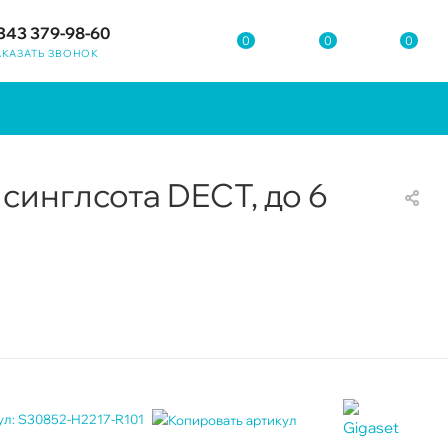
343 379-98-60
0
0
0
АКАЗАТЬ ЗВОНОК
 синглсота DECT, до 6
ул:
S30852-H2217-R101