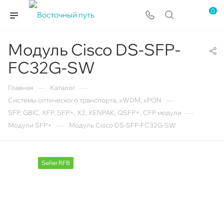
0
Модуль Cisco DS-SFP-
FC32G-SW
—
—
Главная
Каталог
—
Системы оптического транспорта, xWDM, xPON
—
SFP, GBIC, XFP, SFP+, X2, XENPAK, QSFP+, CFP модули
—
Модули SFP+
Модуль Cisco DS-SFP-FC32G-SW
Seller RFB