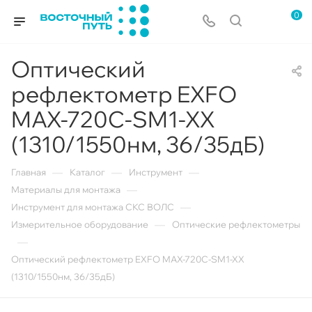
0
Оптический
рефлектометр EXFO
MAX-720C-SM1-XX
(1310/1550нм, 36/35дБ)
—
—
—
Главная
Каталог
Инструмент
—
Материалы для монтажа
—
Инструмент для монтажа СКС ВОЛС
—
Измерительное оборудование
Оптические рефлектометры
—
Оптический рефлектометр EXFO MAX-720C-SM1-XX
(1310/1550нм, 36/35дБ)