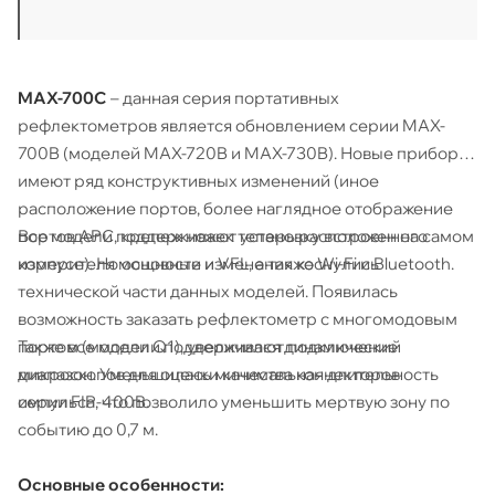
MAX-700C
– данная серия портативных
рефлектометров является обновлением серии MAX-
700B (моделей MAX-720B и MAX-730B). Новые приборы
имеют ряд конструктивных изменений (иное
расположение портов, более наглядное отображение
Все модели поддерживают установку встроенного
портов APC, крепеж ножек теперь расположен на самом
измерителя мощности и VFL, а также Wi-Fi и Bluetooth.
корпусе). Но основные изменения коснулись
технической части данных моделей. Появилась
возможность заказать рефлектометр с многомодовым
Также все модели поддерживают подключение
портом (модели Q1), увеличился динамический
микроскопов для оценки качества коннекторов
диапазон. Уменьшилась минимальная длительность
серии FIP-400B.
импульса, что позволило уменьшить мертвую зону по
событию до 0,7 м.
Основные особенности: