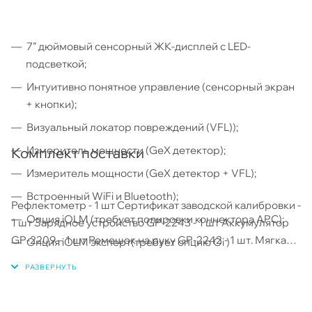
7” дюймовый cенсорный ЖК-дисплей с LED-
подсветкой;
Интуитивно понятное управление (сенсорный экран
+ кнопки);
Визуальный локатор повреждений (VFL));
Измеритель мощности (GeX детектор);
Комплект поставки
Измеритель мощности (GeX детектор + VFL);
Встроенный WiFi и Bluetooth);
Рефлектометр - 1 шт Сертификат заводской калибровки -
Опция iOLM (требует полировки коннектора APC);
1 шт Зарядное устройство GP-2243 - 1 шт Аккумулятор
GP-2209 – 1 шт Ремешок на руку GP-2242 - 1 шт. Мягкая
Опция iOLM эксперт(требует опцию Oi )
сумка EXFO-GP-10-061 - 1 шт