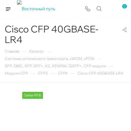
0
Cisco CFP 40GBASE-
LR4
—
—
Главная
Каталог
—
Системы оптического транспорта, xWDM, xPON
—
SFP, GBIC, XFP, SFP+, X2, XENPAK, QSFP+, CFP модули
—
—
—
Модули CFP
CFP2
CFP4
Cisco CFP 40GBASE-LR4
Seller RFB