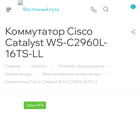
0
Коммутатор Cisco
Catalyst WS-C2960L-
16TS-LL
—
—
—
Главная
Каталог
Сетевое оборудование
—
—
Коммутаторы
Фиксированные коммутаторы
Коммутатор Cisco Catalyst WS-C2960L-16TS-LL
Seller RFB