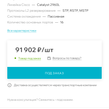
Линейка Cisco
—
Catalyst 2960L
Протоколы L2 резервирования
—
STP, RSTP, MSTP
Система охлаждения
—
Пассивная
Количество основных портов
—
16
Все характеристики
91 902
₽
/шт
Вопросы по товару?
Товар под заказ
ПОД ЗАКАЗ
Доставка осуществляется через транспортные компании
Нужна консультация? Свяжитесь – подскажем.