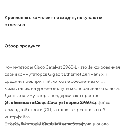
Крепления в комплект не входят, покупаются
отдельно.
Обзор продукта
Коммутаторы Cisco Catalyst 2960-L - это фиксированная
серия коммутаторов Gigabit Ethernet для малых и
средних предприятий, которые обеспечивают
коммутацию на уровне доступа корпоративного класса.
Данные коммутаторы поддерживают простое
Особенности Cisco Catalyst серии 2960-L:
управление и настройку по средствам интерфейса
командной строки (CLI), а также встроенного веб-
интерфейса.
• 8, 16, 24 или 48 Gigabit Ethernet потов
Эти коммутаторы предлагают набор функционала