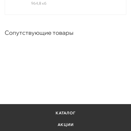
интерфейса
964,8 кб
Security 802.11, SPAN
Fanless - компактные бесшумные модели (в
зависимости от модели)
Сопутствующие товары
КАТАЛОГ
АКЦИИ