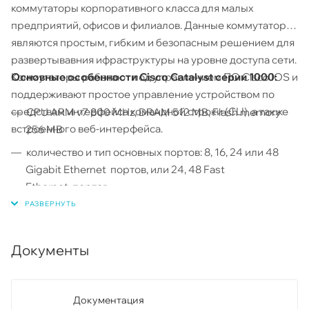
коммутаторы корпоративного класса для малых
предприятий, офисов и филиалов. Данные коммутаторы
являются простым, гибким и безопасным решением для
развертывавния ифраструктуры на уровне доступа сети.
Основные особенности Cisco Catalyst серии 1000:
Коммутаторы работают под управлением ПО Cisco IOS и
поддерживают простое управление устройством по
средствам интерфейса командной строки (CLI), а также
CPU ARM v7 800 MHz, DRAM 512 MB, Flash memory
встроенного веб-интерфейса.
256 MB
количество и тип основных портов: 8, 16, 24 или 48
Gigabit Ethernet портов, или 24, 48 Fast
Ethernet портов
тип аплинк портов: Gigabit Ethernet RJ45, SFP и SFP+
поддержка стандарта IEEE 802.3af PoE и IEEE 802.3at
Документы
PoE+ (до 30W на порт)
бюджет PoE до 740W (в зависимости от модели)
управление по средствам CLI и встроенного веб-
Документация