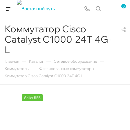
0
Коммутатор Cisco
Catalyst C1000-24T-4G-
L
—
—
—
Главная
Каталог
Сетевое оборудование
—
—
Коммутаторы
Фиксированные коммутаторы
Коммутатор Cisco Catalyst C1000-24T-4G-L
Seller RFB