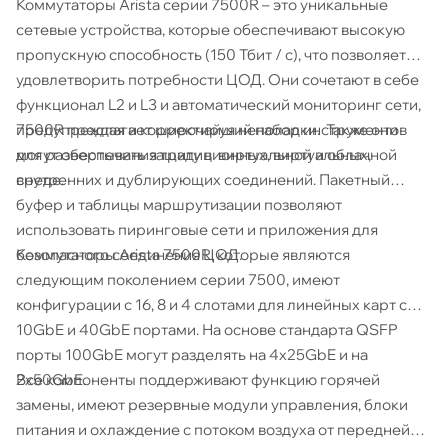
Коммутаторы Arista серии 7500R – это уникальные
сетевые устройства, которые обеспечивают высокую
пропускную способность (150 Тбит / с), что позволяет
удовлетворить потребности ЦОД. Они сочетают в себе
функционал L2 и L3 и автоматический мониторинг сети,
7500R предлагает широчайший набор инструментов
предупреждая и корректируя неполадки. Также они
для развертывания традиционных, виртуальных,
могут обеспечить защиту в виртуальной и облачной
внутренних и дублирующих соединений. Пакетный
среде.
буфер и таблицы маршрутизации позволяют
использовать пиринговые сети и приложения для
Коммутаторы Arista 7500R, которые являются
безопасного соединения ЦОД.
следующим поколением серии 7500, имеют
конфигурации с 16, 8 и 4 слотами для линейных карт с
10GbE и 40GbE портами. На основе стандарта QSFP
порты 100GbE могут разделять на 4x25GbE и на
Все компоненты поддерживают функцию горячей
2x50GbE.
замены, имеют резервные модули управления, блоки
питания и охлаждение с потоком воздуха от передней