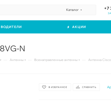
+7 
Каталог
З
ЗВОДИТЕЛИ
АКЦИИ
68VG-N
—
—
—
Антенны
Всенаправленные антенны
Антенна Cisc
Ар
В ИЗБРАННОЕ
СРАВНИТЬ