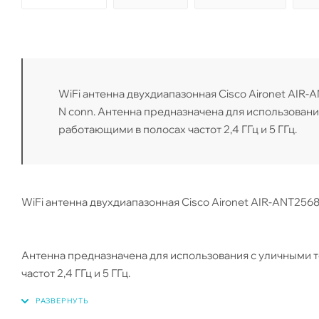
WiFi антенна двухдиапазонная Cisco Aironet AIR-A
N conn. Антенна предназначена для использования с уличными точками доступа семейства Cisco Aironet,
работающими в полосах частот 2,4 ГГц и 5 ГГц.
WiFi антенна двухдиапазонная Cisco Aironet AIR-ANT2568VG
Антенна предназначена для использования с уличными т
частот 2,4 ГГц и 5 ГГц.