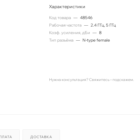
Характеристики
Код товара
—
48546
Рабочая частота
—
2.4 ГГц, 5 ГГц
Коэф. усиления, дБи
—
8
Тип разъёма
—
N-type female
Нужна консультация? Свяжитесь – подскажем.
ПЛАТА
ДОСТАВКА