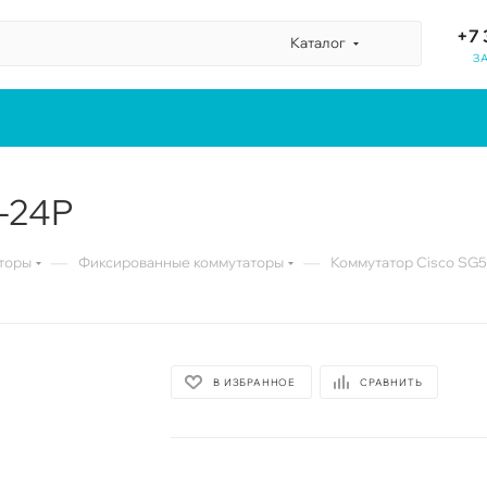
+7 
Каталог
З
-24P
—
—
торы
Фиксированные коммутаторы
Коммутатор Cisco SG
В ИЗБРАННОЕ
СРАВНИТЬ