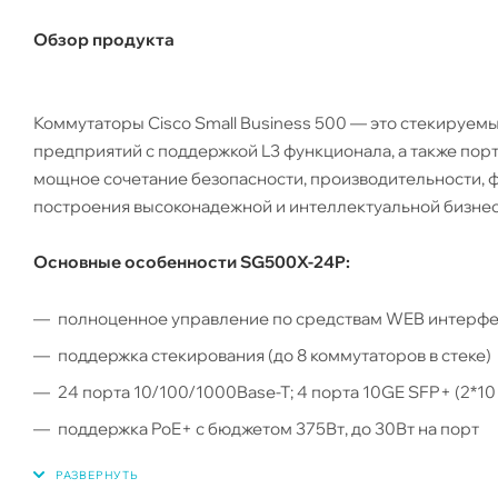
Обзор продукта
Коммутаторы Cisco Small Business 500 — это стекируе
предприятий с поддержкой L3 функционала, а также по
мощное сочетание безопасности, производительности, ф
построения высоконадежной и интеллектуальной бизнес
Основные особенности SG500X-24P:
полноценное управление по средствам WEB интерфейс
поддержка стекирования (до 8 коммутаторов в стеке)
24 порта 10/100/1000Base-T; 4 порта 10GE SFP+ (2*1
поддержка PoE+ с бюджетом 375Вт, до 30Вт на порт
коммутационная емкость 128 Гбит/с