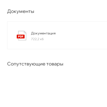
производительность 95.24 mpps
CPU 800MHz
Документы
память 256МБ, Flash 32МБ
до 2048 static routes и 256 IP interfaces
высокий уровень безопасности: ACL, IEEE 802.1X, port s
Документация
722,2 кб
SSL и SSH
Port mirroring
Буффер 12Mb
Сопутствующие товары
поддерживаемые MGE SFP и SFP+ модули: MGBSX1 (MM
40км), MGBT1 (UTP Cat.5, 100м), SFP-H10GB-CU1M (Co
CU5M (Copper coax, 5м), SFP-10G-SR (MMF, 400м), SF