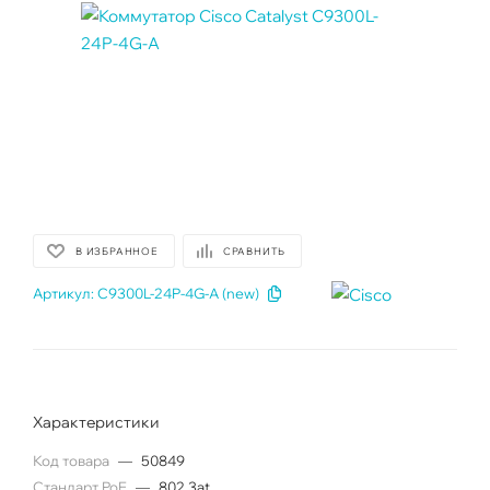
В ИЗБРАННОЕ
СРАВНИТЬ
Артикул:
C9300L-24P-4G-A (new)
Характеристики
Код товара
—
50849
Cтандарт PoE
—
802.3at