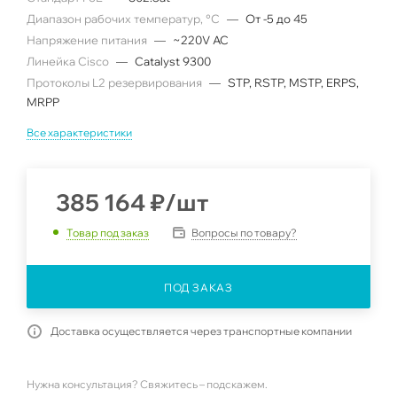
Диапазон рабочих температур, °C
—
От -5 до 45
Напряжение питания
—
~220V AC
Линейка Cisco
—
Catalyst 9300
Протоколы L2 резервирования
—
STP, RSTP, MSTP, ERPS,
MRPP
Все характеристики
385 164
₽
/шт
Вопросы по товару?
Товар под заказ
ПОД ЗАКАЗ
Доставка осуществляется через транспортные компании
Нужна консультация? Свяжитесь – подскажем.