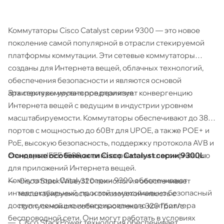
Коммутаторы Cisco Catalyst серии 9300 — это новое
поколение самой популярной в отрасли стекируемой
платформы коммутации. Эти сетевые коммутаторы
созданы для Интернета вещей, облачных технологий,
обеспечения безопасности и являются основой
Эта серия коммутаторов реализует конвергенцию
архитектуры уровня предприятия.
Интернета вещей с ведущим в индустрии уровнем
масштабируемости. Коммутаторы обеспечивают до 384
портов с мощностью до 60Вт для UPOE, а также POE+ и
PoE, высокую безопасность, поддержку протокола AVB и
Основные особенности Cisco Catalyst серии 9300​L
:
стандарта IEEE 1588, анализ сервисов и классификацию
для приложений Интернета вещей.
Коммутаторы Catalyst серии 9300 обеспечивают
Cisco StackWise-320 технология обеспечивает
интеллектуальный, простой и максимально безопасный
масштабируемость и отказоустойчивость с
доступ с помощью интегрированного контроллера
пропускной способностью стека в 320 Гбит/с
беспроводной сети. Они могут работать в условиях
Cisco StackPower технология обеспечивает