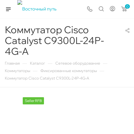
0
Коммутатор Cisco
Catalyst C9300L-24P-
4G-A
—
—
—
Главная
Каталог
Сетевое оборудование
—
—
Коммутаторы
Фиксированные коммутаторы
Коммутатор Cisco Catalyst C9300L-24P-4G-A
Seller RFB